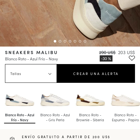
SNEAKERS MALIBU
290 US$
203 US$
Blanco Roto - Azul Frío - Navy
Tallas
CREAR UNA ALERTA
Blanco Roto - Azul
Blanco Roto - Azul
Blanco Roto -
Blanco Roto -
Frío - Navy
- Gris Perla
Brownie - Siberia
Espuma - Papiro
ENVÍO GRATUITO A PARTIR DE 200 US$