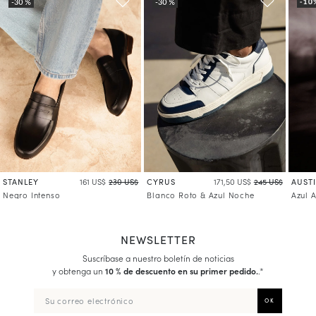
STANLEY
CYRUS
AUST
161 US$
230 US$
171,50 US$
245 US$
Negro Intenso
Blanco Roto & Azul Noche
Azul 
NEWSLETTER
Suscríbase a nuestro boletín de noticias
y obtenga un
10 % de descuento en su primer pedido.
.*