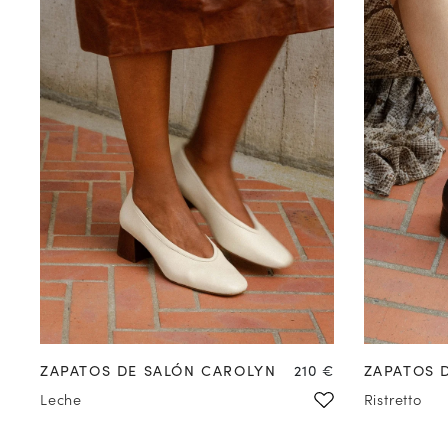
COMPRAR EN
PREVENTA
Precio
ZAPATOS DE SALÓN CAROLYN
210 €
ZAPATOS 
Leche
Ristretto