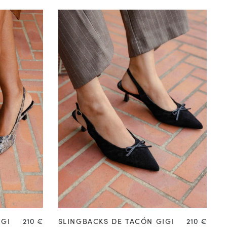
41
42
35
36
37
38
39
40
41
42
Precio
Precio
IGI
210 €
SLINGBACKS DE TACÓN GIGI
210 €