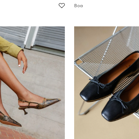
Boa
DE DESCUENTO*
 su primer pedido al
 a nuestro boletín de noticias
e aplica a productos con descuento.
 en el país de envío actual (
España
).
ación sobre gestión de sus datos y derechos
COMPRAR EN
PREVENTA