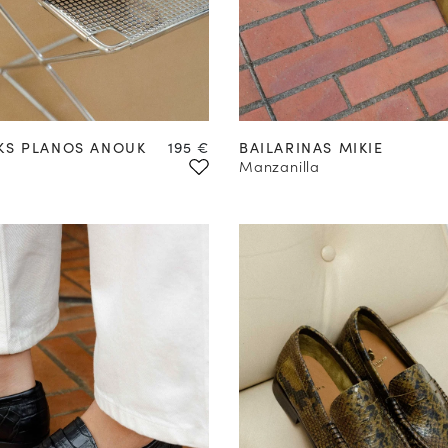
35
36
37
38
39
40
Precio
KS PLANOS ANOUK
195 €
BAILARINAS MIKIE
Manzanilla