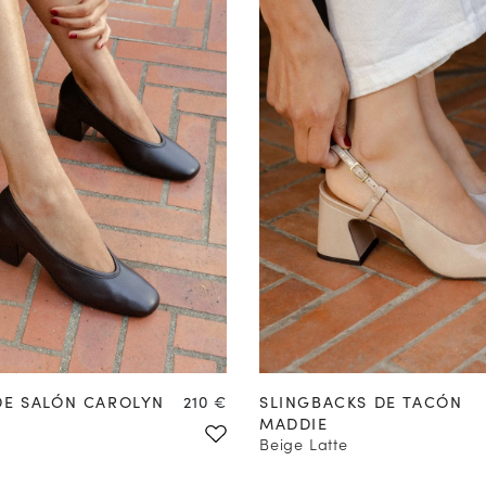
COMPRAR EN
COMPRAR EN
PREVENTA
PREVENTA
Precio
DE SALÓN CAROLYN
210 €
SLINGBACKS DE TACÓN
MADDIE
Beige Latte