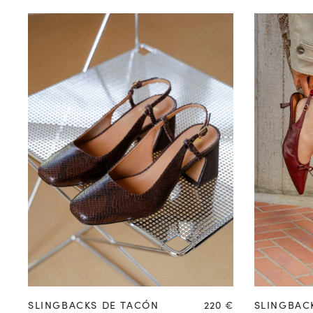
COMPRAR EN
PREVENTA
35
36
Precio
SLINGBACKS DE TACÓN
220 €
SLINGBAC