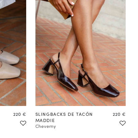
COMPRAR EN
PREVENTA
Precio
Precio
220 €
SLINGBACKS DE TACÓN
220 €
MADDIE
Cheverny