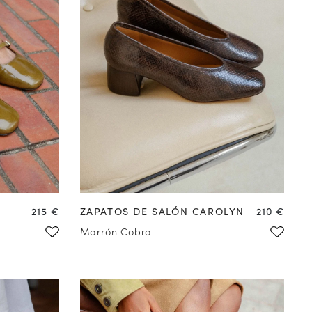
COMPRAR EN
PREVENTA
41
42
Precio
Precio
215 €
ZAPATOS DE SALÓN CAROLYN
210 €
Marrón Cobra