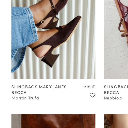
35
36
37
38
39
40
41
42
35
36
Precio
SLINGBACK MARY JANES
215 €
SLINGBAC
BECCA
BECCA
Marrón Trufa
Nebbiolo