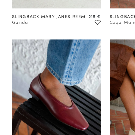
35
36
37
38
39
40
41
42
Precio
SLINGBACK MARY JANES REEM
215 €
SLINGBAC
Guinda
Caqui Ma
COMPRAR EN
PREVENTA