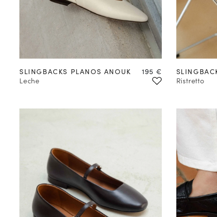
Precio
SLINGBACKS PLANOS ANOUK
195 €
SLINGBAC
Leche
Ristretto
COMPRAR EN
PREVENTA