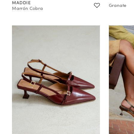
MADDIE
Granate
Marrón Cobra
10
% 
en
suscribirse
(*) No s
Válido solo
Más inform