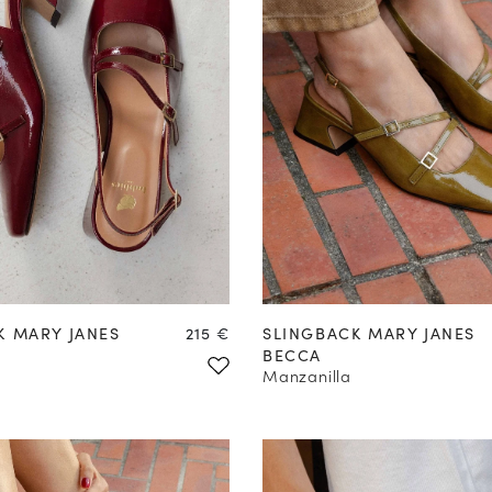
37
38
39
40
41
42
35
36
37
38
39
40
Precio
K MARY JANES
215 €
SLINGBACK MARY JANES
BECCA
Manzanilla