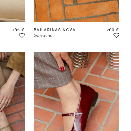
Precio
Precio
195 €
BAILARINAS NOVA
200 €
Ganache