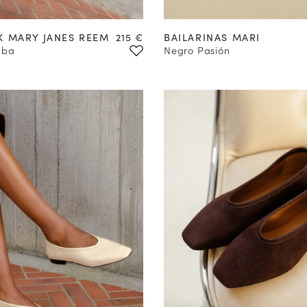
35
36
37
38
39
40
Precio
K MARY JANES REEM
215 €
BAILARINAS MARI
mba
Negro Pasión
COMPRAR EN
COMPRAR EN
PREVENTA
PREVENTA