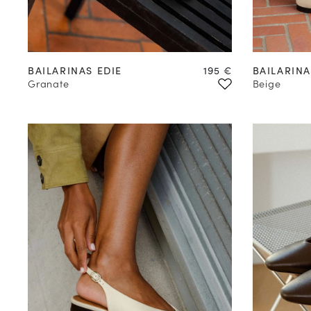
Precio
BAILARINAS EDIE
195 €
BAILARINA
Granate
Beige
COMPRAR EN
PREVENTA