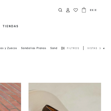
ES
|
€
TIENDAS
as y Zuecos
Sandalias Planas
Sandalias de Tacón
Ver Todo
FILTROS
VISTAS
3
4