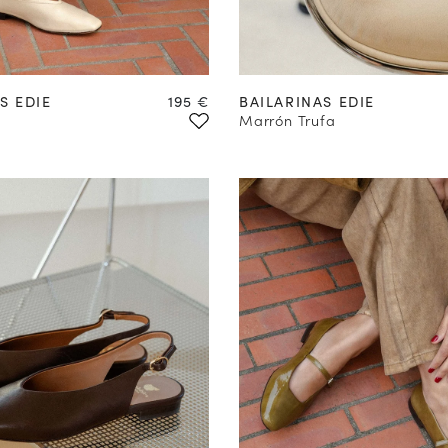
Precio
S EDIE
195 €
BAILARINAS EDIE
Marrón Trufa
COMPRAR EN
PREVENTA