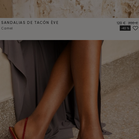
SANDALIAS DE TACÓN ÈVE
Precio
Precio
120 €
200 €
Camel