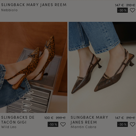
SLINGBACK MARY JANES REEM
Precio
Preci
147 €
210 €
Nebbiolo
SLINGBACKS DE
Precio
Precio
SLINGBACK MARY
Precio
Preci
100 €
200 €
147 €
210 €
TACÓN GIGI
JANES REEM
Wild Leo
Marrón Cobra