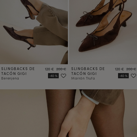
SLINGBACKS DE
Precio
Precio
SLINGBACKS DE
Precio
Precio
120 €
200 €
120 €
200 €
TACÓN GIGI
TACÓN GIGI
Berenjena
Marrón Trufa