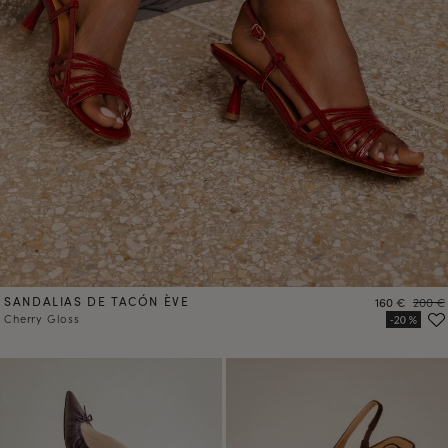
SANDALIAS DE TACÓN ÈVE
Precio
Precio
160 €
200 €
Cherry Gloss