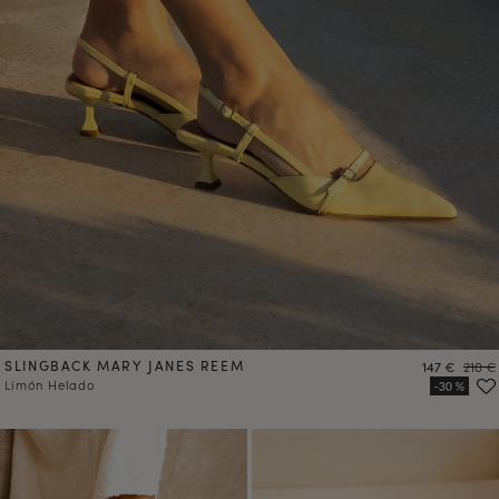
SLINGBACK MARY JANES REEM
Precio
Preci
147 €
210 €
Limón Helado