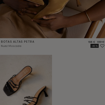
BOTAS ALTAS PETRA
Precio
Precio
198 €
330 €
Nuez Moscada