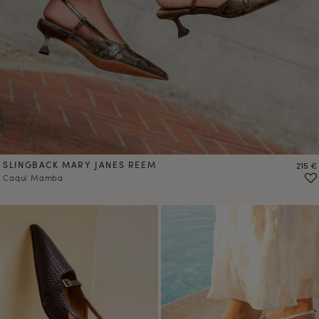
SLINGBACK MARY JANES REEM
Preci
215 €
Caqui Mamba