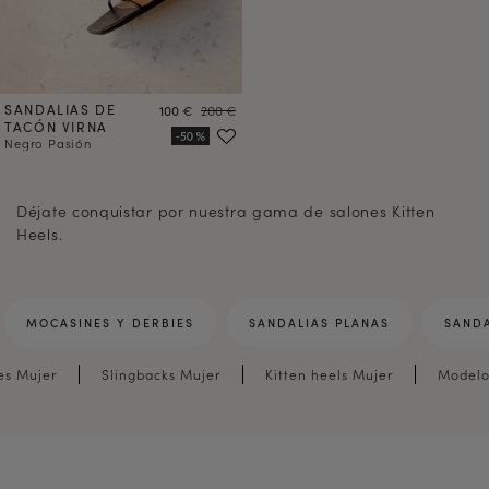
SANDALIAS DE
Precio
Precio
100 €
200 €
TACÓN VIRNA
Negro Pasión
2
Déjate conquistar por nuestra gama de salones Kitten
Heels.
MOCASINES Y DERBIES
SANDALIAS PLANAS
SANDA
es Mujer
Slingbacks Mujer
Kitten heels Mujer
Modelo