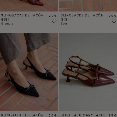
SLINGBACKS DE TACÓN
Precio
SLINGBACKS DE TACÓN
Preci
210 €
210 €
GIGI
GIGI
Granate
Boa
SLINGBACKS DE TACÓN
Precio
SLINGBACK MARY JANES
Preci
210 €
215 €