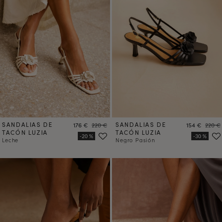
SANDALIAS DE
Precio
Precio
SANDALIAS DE
Precio
Precio
176 €
220 €
154 €
220 €
TACÓN LUZIA
TACÓN LUZIA
Leche
Negro Pasión