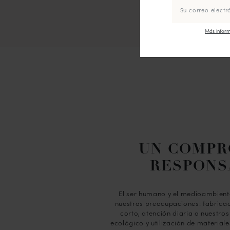
Más inform
UN COMPR
RESPONS
El ser humano y el medioambiente
nuestras preocupaciones: fabricac
corto, atención diaria a nuestro
ecológico y utilización de materiale