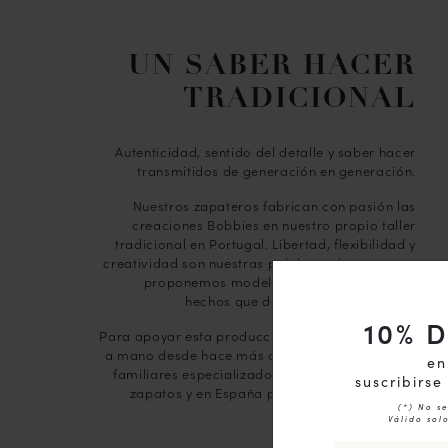
UN SABER HACER
TRADICIONAL
Autenticidad, sentido del detalle y saber hacer
transmitidos de generación en generación.
Nuestros zapateros fabrican con pasión las
creaciones Bobbies en nuestro propio taller
tradicional en Portugal. Libertad, flexibilidad y
creatividad son nuestras palabras clave, ya que
proponemos modelos con acabados bien
hechos que durarán mucho tiempo.
10
% 
Para apoyar esta producción, trabajamos mano
a mano desde hace más de 10 años con talleres
en
familiares especializados en Portugal para los
suscribirse
zapatos y en España para la marroquinería.
(*) No s
Válido solo