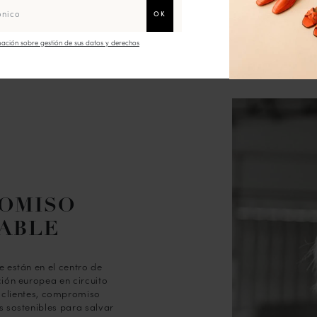
ación sobre gestión de sus datos y derechos
OMISO
ABLE
 están en el centro de
ión europea en circuito
s clientes, compromiso
s sostenibles para salvar