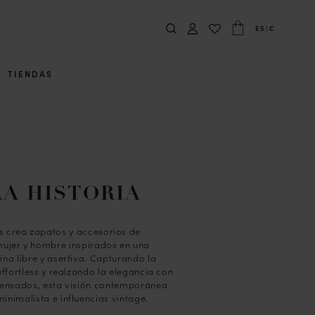
ES
|
€
TIENDAS
A HISTORIA
s crea zapatos y accesorios de
ujer y hombre inspirados en una
na libre y asertiva. Capturando la
effortless y realzando la elegancia con
pensados, esta visión contemporánea
minimalista e influencias vintage.