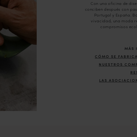
Con una oficina de dise
conciben después con pas
Portugal y España. B
vivacidad, una moda r
compromisos ecoló
más 
cómo se fabric
nuestros comp
re
las asociacio