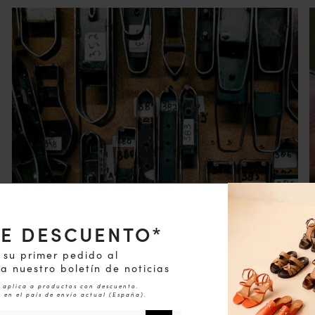
DE DESCUENTO*
 su primer pedido al
 a nuestro boletín de noticias
e aplica a productos con descuento.
 en el país de envío actual (
España
).