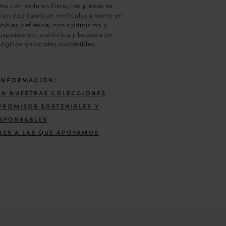
ño con sede en París, las piezas se
ión y se fabrican meticulosamente en
obbies defiende, con optimismo y
esponsable, auténtica y basada en
gicos y sociales sostenibles.
información:
an nuestras colecciones
romisos sostenibles y
sponsables
nes a las que apoyamos