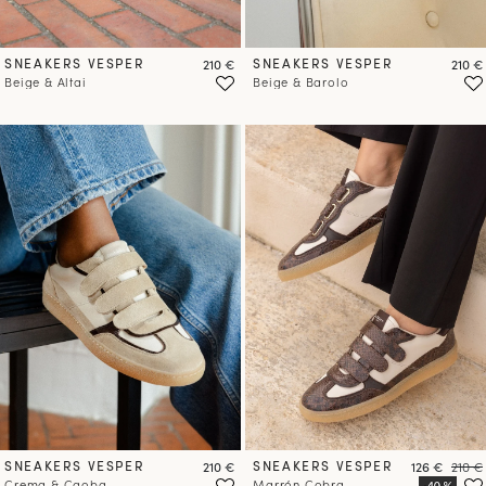
SNEAKERS VESPER
Precio
SNEAKERS VESPER
Preci
210 €
210 €
Beige & Altai
Beige & Barolo
SNEAKERS VESPER
Precio
SNEAKERS VESPER
Precio
Preci
210 €
126 €
210 €
Crema & Caoba
Marrón Cobra