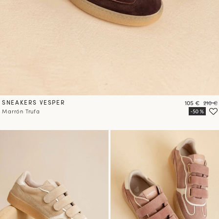
SNEAKERS VESPER
Precio
Preci
105 €
210 €
Marrón Trufa