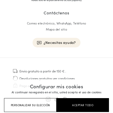
Contáctenos
Correo electrónico, WhatsApp, Teléfono
Mapa del sitio
¿Necesitas ayuda?
HOMME
Zapatillas
Envio gratuito
a partir de 150 €
.
Cosido Goodyear
Devoluciones gratuitas
ver condiciones
Derbies y Richelieu
Configurar mis cookies
Pago seguro
Zapatos Richelieu Hombre
Al continuar navegando en el sitio, usted acepta el uso de cookies
Mocasines
Sandalias y Alpargatas
PERSONALIZAR SU ELECCIÓN
ACEPTAR TODO
Maletines Business
Zapatillas Blancas Hombre