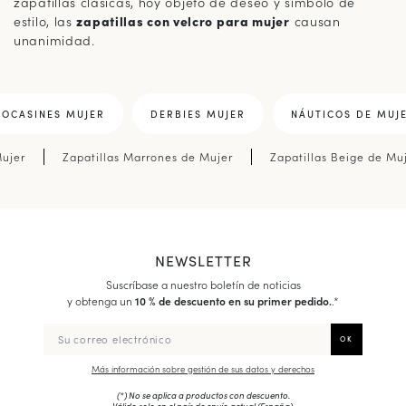
zapatillas clásicas, hoy objeto de deseo y símbolo de
estilo, las
zapatillas con velcro para mujer
causan
unanimidad.
OCASINES MUJER
DERBIES MUJER
NÁUTICOS DE MUJ
Mujer
Zapatillas Marrones de Mujer
Zapatillas Beige de Mu
NEWSLETTER
Suscríbase a nuestro boletín de noticias
y obtenga un
10 % de descuento en su primer pedido.
.*
Más información sobre gestión de sus datos y derechos
(*) No se aplica a productos con descuento.
Válido solo en el país de envío actual (
España
).