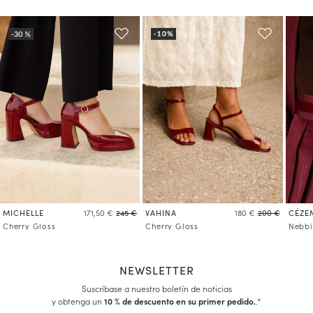
MICHELLE
VAHINA
CÉZE
171,50 €
245 €
180 €
200 €
Cherry Gloss
Cherry Gloss
Nebbi
NEWSLETTER
Suscríbase a nuestro boletín de noticias
y obtenga un
10 % de descuento en su primer pedido.
.*