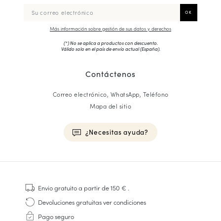
Más información sobre gestión de sus datos y derechos
(*) No se aplica a productos con descuento.
Válido solo en el país de envío actual (
España
).
Contáctenos
Correo electrónico, WhatsApp, Teléfono
Mapa del sitio
¿Necesitas ayuda?
HOMME
Zapatillas
Envio gratuito
a partir de 150 €
.
Cosido Goodyear
Devoluciones gratuitas
ver condiciones
Derbies y Richelieu
Pago seguro
Zapatos Richelieu Hombre