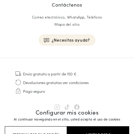
Contáctenos
Correo electrónico, WhatsApp, Teléfono
Mapa del sitio
¿Necesitas ayuda?
HOMME
Zapatillas
Envio gratuito
a partir de 150 €
.
Cosido Goodyear
Devoluciones gratuitas
ver condiciones
Derbies y Richelieu
Pago seguro
Zapatos Richelieu Hombre
Mocasines
Sandalias y Alpargatas
Configurar mis cookies
Maletines Business
Al continuar navegando en el sitio, usted acepta el uso de cookies
Zapatillas Blancas Hombre