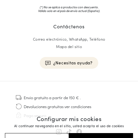
(*) No se aplica a productos con descuento.
Válido solo en el país de envío actual (
España
).
Contáctenos
Correo electrónico, WhatsApp, Teléfono
Mapa del sitio
¿Necesitas ayuda?
HOMME
Zapatillas
Envio gratuito
a partir de 150 €
.
Cosido Goodyear
Devoluciones gratuitas
ver condiciones
Derbies y Richelieu
Pago seguro
Configurar mis cookies
Zapatos Richelieu Hombre
Mocasines
Al continuar navegando en el sitio, usted acepta el uso de cookies
Sandalias y Alpargatas