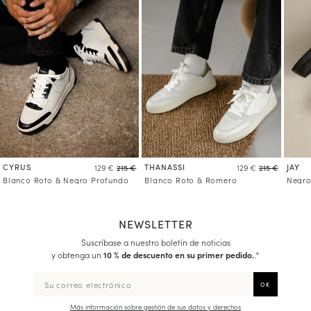
CYRUS
THANASSI
JAY
129 €
215 €
129 €
215 €
Blanco Roto & Negro Profundo
Blanco Roto & Romero
Negro
NEWSLETTER
Suscríbase a nuestro boletín de noticias
y obtenga un
10 % de descuento en su primer pedido.
.*
Más información sobre gestión de sus datos y derechos