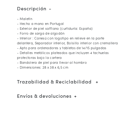
Descripción
- Maletín
- Hecho a mano en Portugal
- Exterior de piel saffiano (curtiduría: España)
- Forro de sarga de algodón
- Interior : Canesú con logotipo en relieve en la parte
delantera, Separador interior, Bolsillo interior con cremallera
- Apto para ordenadores y tabletas de 14/15 pulgadas
- Detalles metálicos plateados que incluyen 4 tachuelas
protectoras bajo la cartera
- Bandolera de piel para llevar al hombro
- Dimensiones: 28 x 38 x 6,5 cm
Trazabilidad & Reciclabilidad
Envíos & devoluciones