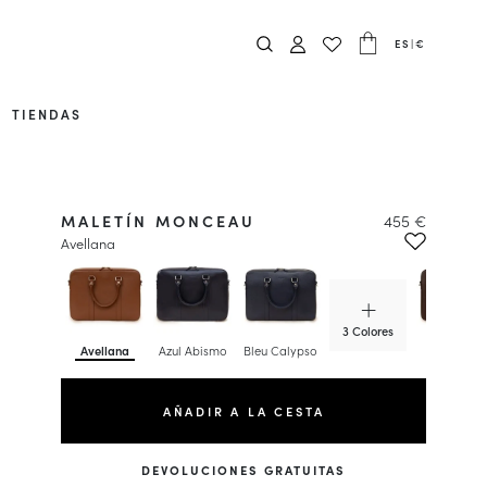
ES
|
€
TIENDAS
MALETÍN MONCEAU
455 €
Avellana
3 Colores
Avellana
Azul Abismo
Bleu Calypso
Espresso
AÑADIR A LA CESTA
DEVOLUCIONES GRATUITAS