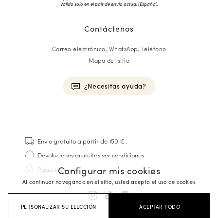
Válido solo en el país de envío actual (
España
).
Contáctenos
Correo electrónico, WhatsApp, Teléfono
Mapa del sitio
¿Necesitas ayuda?
HOMME
Zapatillas
Envio gratuito
a partir de 150 €
.
Cosido Goodyear
Devoluciones gratuitas
ver condiciones
Derbies y Richelieu
Configurar mis cookies
Pago seguro
Zapatos Richelieu Hombre
Al continuar navegando en el sitio, usted acepta el uso de cookies
Mocasines
Sandalias y Alpargatas
PERSONALIZAR SU ELECCIÓN
ACEPTAR TODO
Maletines Business