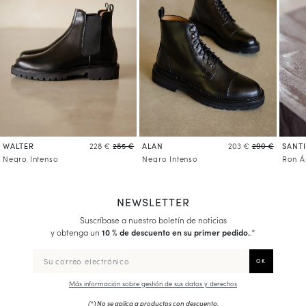
WALTER
ALAN
SANT
228 €
285 €
203 €
290 €
Negro Intenso
Negro Intenso
Ron 
NEWSLETTER
Suscríbase a nuestro boletín de noticias
y obtenga un
10 % de descuento en su primer pedido.
.*
Más información sobre gestión de sus datos y derechos
(*) No se aplica a productos con descuento.