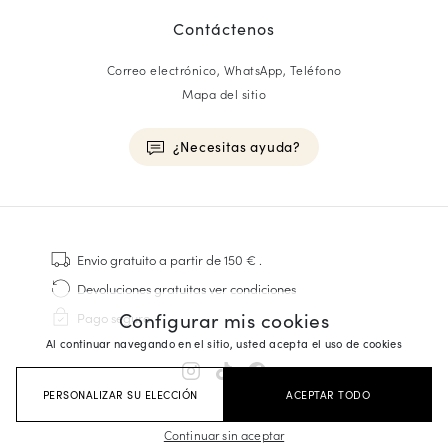
Contáctenos
Correo electrónico, WhatsApp, Teléfono
Mapa del sitio
¿Necesitas ayuda?
HOMME
Zapatillas
Envio gratuito
a partir de 150 €
.
Cosido Goodyear
Devoluciones gratuitas
ver condiciones
Derbies y Richelieu
Configurar mis cookies
Pago seguro
Zapatos Richelieu Hombre
Al continuar navegando en el sitio, usted acepta el uso de cookies
Mocasines
Sandalias y Alpargatas
PERSONALIZAR SU ELECCIÓN
ACEPTAR TODO
Maletines Business
Zapatillas Blancas Hombre
Continuar sin aceptar