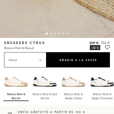
SNEAKERS CYRUS
220 €
154 €
Blanco Roto & Biscuit
Tallas
AÑADIR A LA CESTA
Blanco Roto &
Blanco Roto & Azul
Blanco Roto &
Blanco Roto &
Biscuit
Noche
Beige Ceniza
Negro Profundo
ENVÍO GRATUITO A PARTIR DE 150 €