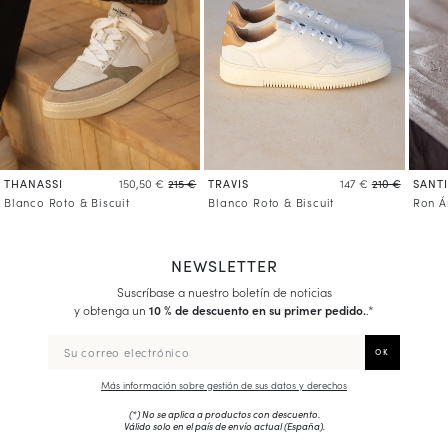
THANASSI
TRAVIS
SANT
150,50 €
215 €
147 €
210 €
Blanco Roto & Biscuit
Blanco Roto & Biscuit
Ron 
NEWSLETTER
Suscríbase a nuestro boletín de noticias
y obtenga un
10 % de descuento en su primer pedido.
.*
Más información sobre gestión de sus datos y derechos
(*) No se aplica a productos con descuento.
Válido solo en el país de envío actual (
España
).