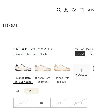
ES
|
€
TIENDAS
SNEAKERS CYRUS
220 €
154 €
Blanco Roto & Azul Noche
3 Colores
Blanco Roto
Blanco Roto
Blanco Roto
Blanco Rot
& Azul Noche
& Beige
& Biscuit
& Negro
Ceniza
Profundo
Talla
FR
39
40
41
42