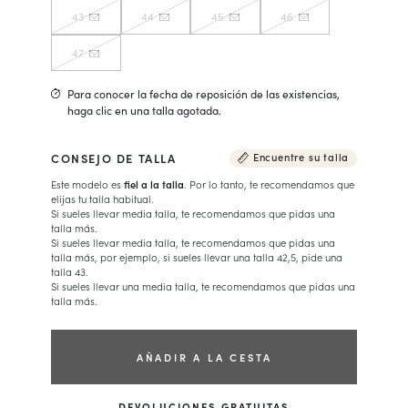
43
44
45
46
47
Para conocer la fecha de reposición de las existencias,
haga clic en una talla agotada.
CONSEJO DE TALLA
Encuentre su talla
Este modelo es
fiel a la talla
. Por lo tanto, te recomendamos que
elijas tu talla habitual.
Si sueles llevar media talla, te recomendamos que pidas una
talla más.
Si sueles llevar media talla, te recomendamos que pidas una
talla más, por ejemplo, si sueles llevar una talla 42,5, pide una
talla 43.
Si sueles llevar una media talla, te recomendamos que pidas una
talla más.
AÑADIR A LA CESTA
DEVOLUCIONES GRATUITAS