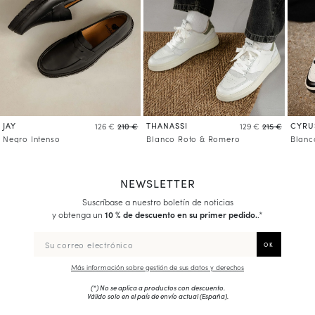
JAY
THANASSI
CYRU
126 €
210 €
129 €
215 €
Negro Intenso
Blanco Roto & Romero
Blanc
NEWSLETTER
Suscríbase a nuestro boletín de noticias
y obtenga un
10 % de descuento en su primer pedido.
.*
Más información sobre gestión de sus datos y derechos
(*) No se aplica a productos con descuento.
Válido solo en el país de envío actual (
España
).