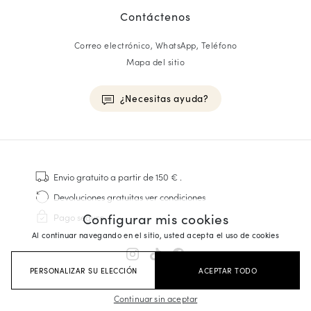
Contáctenos
Correo electrónico, WhatsApp, Teléfono
Mapa del sitio
¿Necesitas ayuda?
HOMME
Zapatillas
Envio gratuito
a partir de 150 €
.
Cosido Goodyear
Devoluciones gratuitas
ver condiciones
Derbies y Richelieu
Configurar mis cookies
Pago seguro
Zapatos Richelieu Hombre
Al continuar navegando en el sitio, usted acepta el uso de cookies
Mocasines
Sandalias y Alpargatas
PERSONALIZAR SU ELECCIÓN
ACEPTAR TODO
Maletines Business
Zapatillas Blancas Hombre
Continuar sin aceptar