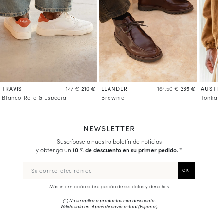
TRAVIS
LEANDER
AUST
147 €
210 €
164,50 €
235 €
Blanco Roto & Especia
Brownie
Tonka
NEWSLETTER
Suscríbase a nuestro boletín de noticias
y obtenga un
10 % de descuento en su primer pedido.
.*
Más información sobre gestión de sus datos y derechos
(*) No se aplica a productos con descuento.
Válido solo en el país de envío actual (
España
).