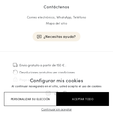
Contáctenos
Correo electrónico, WhatsApp, Teléfono
Mapa del sitio
¿Necesitas ayuda?
HOMME
Zapatillas
Envio gratuito
a partir de 150 €
.
Cosido Goodyear
Devoluciones gratuitas
ver condiciones
Derbies y Richelieu
Configurar mis cookies
Pago seguro
Zapatos Richelieu Hombre
Al continuar navegando en el sitio, usted acepta el uso de cookies
Mocasines
Sandalias y Alpargatas
PERSONALIZAR SU ELECCIÓN
ACEPTAR TODO
Maletines Business
Zapatillas Blancas Hombre
Continuar sin aceptar