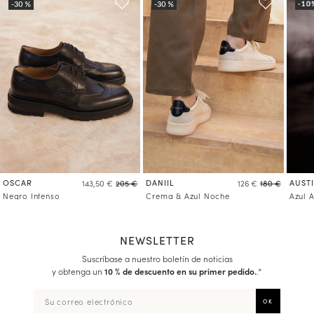
Más información sobre gestión de sus datos y derechos
OSCAR
DANIIL
AUST
143,50 €
205 €
126 €
180 €
Negro Intenso
Crema & Azul Noche
Azul 
NEWSLETTER
Suscríbase a nuestro boletín de noticias
y obtenga un
10 % de descuento en su primer pedido.
.*