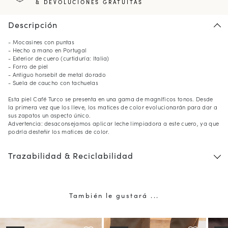
& DEVOLUCIONES GRATUITAS
Descripción
- Mocasines con puntas
- Hecho a mano en Portugal
- Exterior de cuero (curtiduría: Italia)
- Forro de piel
- Antiguo horsebit de metal dorado
- Suela de caucho con tachuelas
Esta piel Café Turco se presenta en una gama de magníficos tonos. Desde
la primera vez que los lleve, los matices de color evolucionarán para dar a
sus zapatos un aspecto único.
Advertencia: desaconsejamos aplicar leche limpiadora a este cuero, ya que
podría desteñir los matices de color.
Trazabilidad & Reciclabilidad
10
% DE DESCUENTO*
en su primer pedido al
suscribirse a nuestro boletín de noticias
También le gustará ...
(*) No se aplica a productos con descuento.
Válido solo en el país de envío actual (
España
).