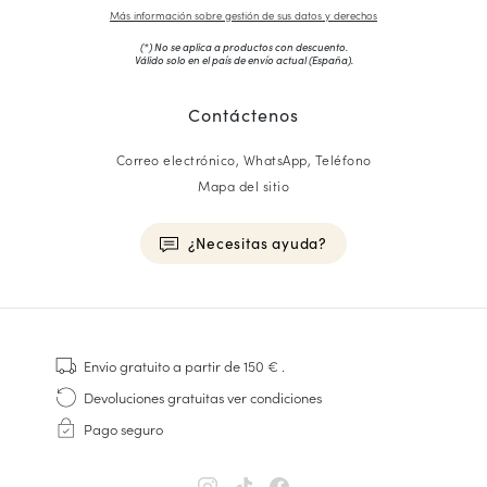
Más información sobre gestión de sus datos y derechos
(*) No se aplica a productos con descuento.
Válido solo en el país de envío actual (
España
).
Contáctenos
Correo electrónico, WhatsApp, Teléfono
Mapa del sitio
¿Necesitas ayuda?
HOMME
Zapatillas
Envio gratuito
a partir de 150 €
.
Cosido Goodyear
Devoluciones gratuitas
ver condiciones
Derbies y Richelieu
Pago seguro
Zapatos Richelieu Hombre
Mocasines