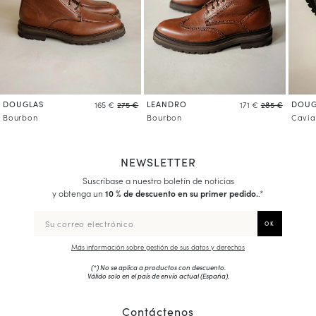
DOUGLAS
LEANDRO
DOUG
165 €
275 €
171 €
285 €
Bourbon
Bourbon
Cavia
NEWSLETTER
Suscríbase a nuestro boletín de noticias
y obtenga un
10 % de descuento en su primer pedido.
.*
Más información sobre gestión de sus datos y derechos
(*) No se aplica a productos con descuento.
Válido solo en el país de envío actual (
España
).
Contáctenos