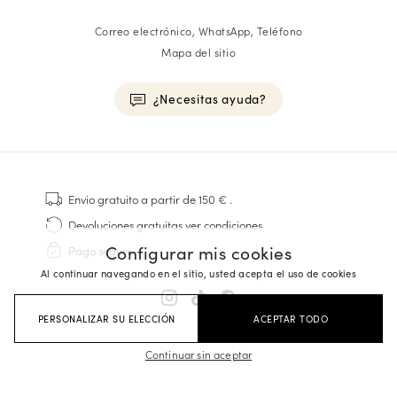
Correo electrónico, WhatsApp, Teléfono
Mapa del sitio
¿Necesitas ayuda?
HOMME
Zapatillas
Envio gratuito
a partir de 150 €
.
Cosido Goodyear
Devoluciones gratuitas
ver condiciones
Derbies y Richelieu
Configurar mis cookies
Pago seguro
Zapatos Richelieu Hombre
Al continuar navegando en el sitio, usted acepta el uso de cookies
Mocasines
Sandalias y Alpargatas
PERSONALIZAR SU ELECCIÓN
ACEPTAR TODO
Maletines Business
Zapatillas Blancas Hombre
Continuar sin aceptar
FEMME