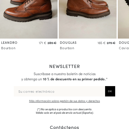
LEANDRO
DOUGLAS
DOUG
171 €
285 €
165 €
275 €
Bourbon
Bourbon
Cavia
NEWSLETTER
Suscríbase a nuestro boletín de noticias
y obtenga un
10 % de descuento en su primer pedido.
.*
Más información sobre gestión de sus datos y derechos
(*) No se aplica a productos con descuento.
Válido solo en el país de envío actual (
España
).
Contáctenos