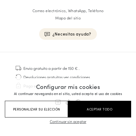
Correo electrónico, WhatsApp, Teléfono
Mapa del sitio
¿Necesitas ayuda?
HOMME
Zapatillas
Envio gratuito
a partir de 150 €
.
Cosido Goodyear
Devoluciones gratuitas
ver condiciones
Derbies y Richelieu
Configurar mis cookies
Pago seguro
Zapatos Richelieu Hombre
Al continuar navegando en el sitio, usted acepta el uso de cookies
Mocasines
Sandalias y Alpargatas
PERSONALIZAR SU ELECCIÓN
ACEPTAR TODO
Maletines Business
Zapatillas Blancas Hombre
Continuar sin aceptar
FEMME