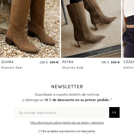
ZOHRA
PETRA
CÉZE
268 €
335 €
198 €
330 €
Marrón Kaki
Marrón Kaki
Antíl
NEWSLETTER
Suscríbase a nuestro boletín de noticias
y obtenga un
10 % de descuento en su primer pedido.
.*
Más información sobre gestión de sus datos y derechos
(*) No se aplica a productos con descuento.