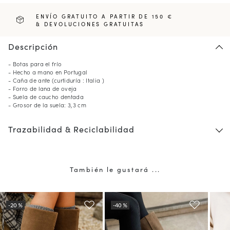
ENVÍO GRATUITO A PARTIR DE 150 €
& DEVOLUCIONES GRATUITAS
Descripción
- Botas para el frío
- Hecho a mano en Portugal
- Caña de ante (curtiduría : Italia )
- Forro de lana de oveja
- Suela de caucho dentada
- Grosor de la suela: 3,3 cm
Trazabilidad & Reciclabilidad
10
% DE DESCUENTO*
en su primer pedido al
suscribirse a nuestro boletín de noticias
También le gustará ...
(*) No se aplica a productos con descuento.
Válido solo en el país de envío actual (
España
).
Más información sobre gestión de sus datos y derechos