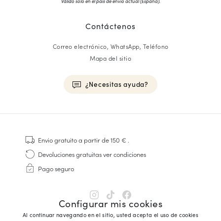
Válido solo en el país de envío actual (
España
).
Contáctenos
Correo electrónico, WhatsApp, Teléfono
Mapa del sitio
¿Necesitas ayuda?
HOMME
Zapatillas
Envio gratuito
a partir de 150 €
.
Cosido Goodyear
Devoluciones gratuitas
ver condiciones
Derbies y Richelieu
Pago seguro
Zapatos Richelieu Hombre
Mocasines
Sandalias y Alpargatas
Configurar mis cookies
Maletines Business
Al continuar navegando en el sitio, usted acepta el uso de cookies
Zapatillas Blancas Hombre