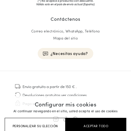
(*) No se aplica a productos con descuento.
Válido solo en el país de envío actual (
España
).
Contáctenos
Correo electrónico, WhatsApp, Teléfono
Mapa del sitio
¿Necesitas ayuda?
HOMME
Zapatillas
Envio gratuito
a partir de 150 €
.
Cosido Goodyear
Devoluciones gratuitas
ver condiciones
Derbies y Richelieu
Configurar mis cookies
Pago seguro
Zapatos Richelieu Hombre
Al continuar navegando en el sitio, usted acepta el uso de cookies
Mocasines
Sandalias y Alpargatas
PERSONALIZAR SU ELECCIÓN
ACEPTAR TODO
Maletines Business