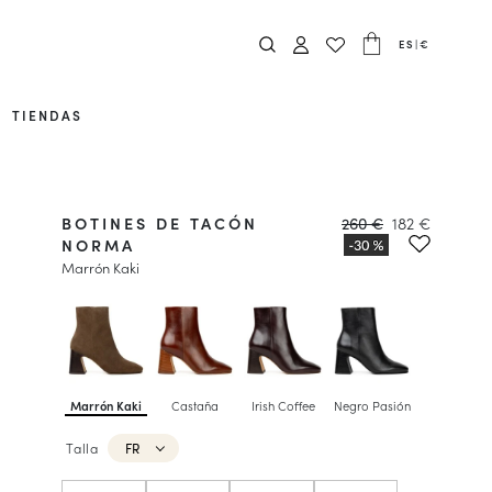
ES
|
€
TIENDAS
BOTINES DE TACÓN
260 €
182 €
NORMA
Marrón Kaki
Marrón Kaki
Castaña
Irish Coffee
Negro Pasión
Talla
FR