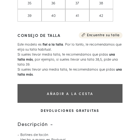
35
36
37
38
39
40
41
42
CONSEJO DE TALLA
Encuentre su talla
Este modelo es
fiel a la talla
. Por lo tanto, le recomendamos que
elija su talla habitual.
Si sueles llevar media talla, te recomendamos que pidas
una
talla más
, por ejemplo, si sueles llevar una talla 38,5, pide una
talla 39.
Si sueles llevar una media talla, te recomendamos que pidas
una
talla más
.
AÑADIR A LA CESTA
DEVOLUCIONES GRATUITAS
Descripción
- Botines de tacón
- Hecho a mano en Portugal