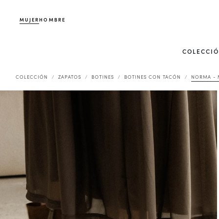
MUJER
HOMBRE
COLECCI
COLECCIÓN
ZAPATOS
BOTINES
BOTINES CON TACÓN
NORMA - 