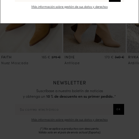
Más información sobre gestión de sus datos y derechos
FAITH
INDIE
RIVKA
165 €
275 €
170 €
340 €
Nuez Moscada
Antílope
Ardill
NEWSLETTER
Suscríbase a nuestro boletín de noticias
y obtenga un
10 % de descuento en su primer pedido.
.*
Más información sobre gestión de sus datos y derechos
(*) No se aplica a productos con descuento.
Válido solo en el país de envío actual (
España
).