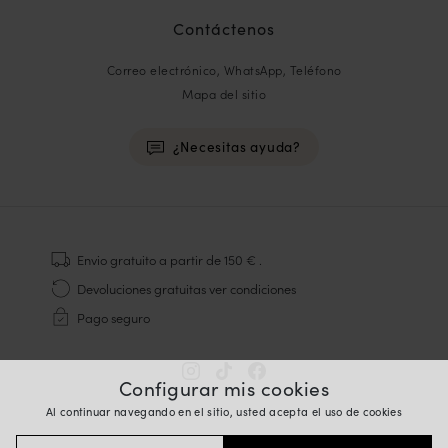
Contáctenos
Correo electrónico, WhatsApp, Teléfono
Mapa del sitio
¿Necesitas ayuda?
HOMME
Zapatillas
Envio gratuito
a partir de 150 €
.
Cosido Goodyear
Devoluciones gratuitas
ver condiciones
Derbies y Richelieu
Pago seguro
Zapatos Richelieu Hombre
Mocasines
Sandalias y Alpargatas
Configurar mis cookies
Maletines Business
Al continuar navegando en el sitio, usted acepta el uso de cookies
Zapatillas Blancas Hombre