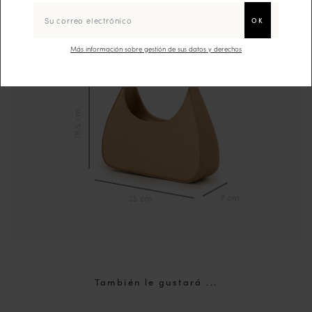
Más información sobre gestión de sus datos y derechos
También le gustará ...