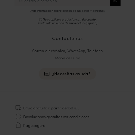
Más información sobre gestión de sus datos y derechos
(*) No se aplica a productos con descuento.
Válido solo en el país de envío actual (
España
).
Contáctenos
Correo electrónico, WhatsApp, Teléfono
Mapa del sitio
¿Necesitas ayuda?
HOMME
Zapatillas
Envio gratuito
a partir de 150 €
.
Cosido Goodyear
Devoluciones gratuitas
ver condiciones
Derbies y Richelieu
Pago seguro
Zapatos Richelieu Hombre
Mocasines