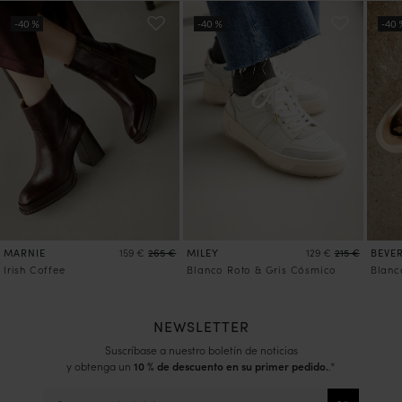
MARNIE
MILEY
BEVE
159 €
265 €
129 €
215 €
Irish Coffee
Blanco Roto & Gris Cósmico
Blanc
NEWSLETTER
Suscríbase a nuestro boletín de noticias
y obtenga un
10 % de descuento en su primer pedido.
.*