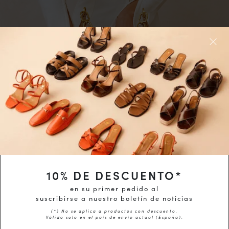
10
% DE DESCUENTO*
en su primer pedido al
suscribirse a nuestro boletín de noticias
(*) No se aplica a productos con descuento.
Válido solo en el país de envío actual (
España
).