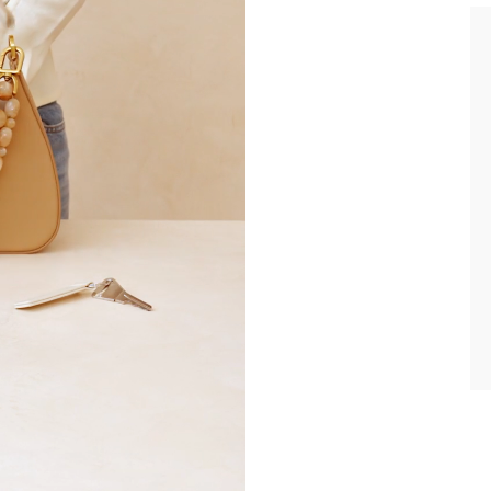
e aplica a productos con descuento.
 en el país de envío actual (
España
).
ación sobre gestión de sus datos y derechos