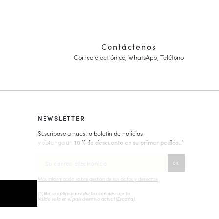
Contáctenos
Correo electrónico, WhatsApp, Teléfono
NEWSLETTER
Suscríbase a nuestro boletín de noticias
y obtenga un
10 % de descuento en su primer pedido.
.*
Más información sobre gestión de sus datos y derechos
(*) No se aplica a productos con descuento.
Válido solo en el país de envío actual (
España
).