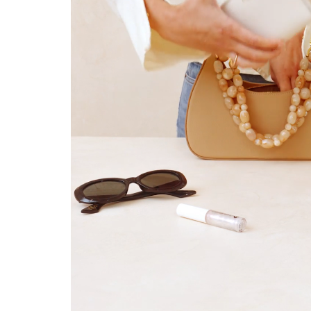
(*) No s
Válido solo
Más inform