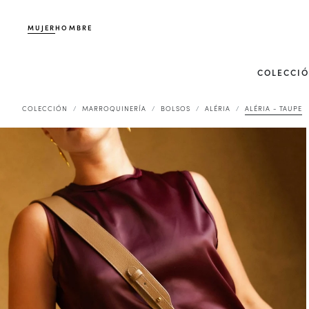
MUJER
HOMBRE
COLECCI
COLECCIÓN
MARROQUINERÍA
BOLSOS
ALÉRIA
ALÉRIA - TAUPE