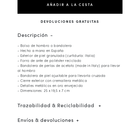
AÑADIR A LA CESTA
DEVOLUCIONES GRATUITAS
Descripción
- Bolso de hombro o bandolera
- Hecho a mano en España
- Exterior de piel granulada (curtiduría: Italia)
- Forro de ante de poliéster reciclado
- Bandolera de perlas de acetato (made in Italy) para llevar
al hombro
- Bandolera de piel ajustable para llevarla cruzada
- Cierre exterior con cremallera metálica
- Detalles metálicos en oro envejecido
- Dimensiones: 25 x 19,5 x 7 cm
Trazabilidad & Reciclabilidad
Envíos & devoluciones