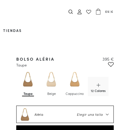
ES
|
€
TIENDAS
BOLSO ALÉRIA
395 €
Taupe
12 Colores
Taupe
Beige
Cappuccino
Caviar
Aléria
Elegir una talla