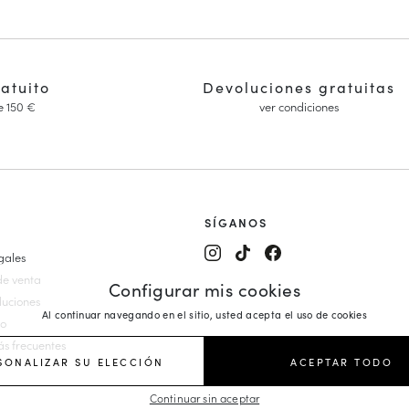
ratuito
Devoluciones gratuitas
e 150 €
ver condiciones
SÍGANOS
gales
alón y Mary Janes
de venta
Configurar mis cookies
es Mujer
luciones
Al continuar navegando en el sitio, usted acepta el uso de cookies
on cuña
io
ujer
s frecuentes
r
SONALIZAR SU ELECCIÓN
ACEPTAR TODO
n Plataforma Mujer
Continuar sin aceptar
anas