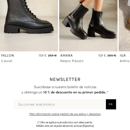
FALLON
AMARA
IGA
159 €
265 €
159 €
265 €
Caviar
Negro Pasión
Antíl
NEWSLETTER
Suscríbase a nuestro boletín de noticias
y obtenga un
10 % de descuento en su primer pedido.
.*
Más información sobre gestión de sus datos y derechos
(*) No se aplica a productos con descuento.
Válido solo en el país de envío actual (
España
).