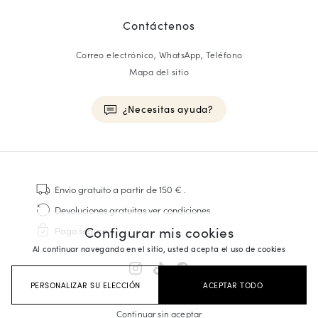
Contáctenos
Correo electrónico, WhatsApp, Teléfono
Mapa del sitio
¿Necesitas ayuda?
HOMME
Zapatillas
Envio gratuito
a partir de 150 €
.
Cosido Goodyear
Devoluciones gratuitas
ver condiciones
Derbies y Richelieu
Configurar mis cookies
Pago seguro
Zapatos Richelieu Hombre
Al continuar navegando en el sitio, usted acepta el uso de cookies
Mocasines
Sandalias y Alpargatas
PERSONALIZAR SU ELECCIÓN
ACEPTAR TODO
Maletines Business
Zapatillas Blancas Hombre
Continuar sin aceptar