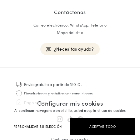
Contáctenos
Correo electrónico, WhatsApp, Teléfono
Mapa del sitio
¿Necesitas ayuda?
HOMME
Zapatillas
Envio gratuito
a partir de 150 €
.
Cosido Goodyear
Devoluciones gratuitas
ver condiciones
Derbies y Richelieu
Configurar mis cookies
Pago seguro
Zapatos Richelieu Hombre
Al continuar navegando en el sitio, usted acepta el uso de cookies
Mocasines
Sandalias y Alpargatas
PERSONALIZAR SU ELECCIÓN
ACEPTAR TODO
Maletines Business
Zapatillas Blancas Hombre
Continuar sin aceptar