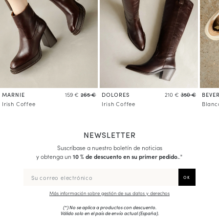
MARNIE
DOLORES
BEVE
159 €
265 €
210 €
350 €
Irish Coffee
Irish Coffee
Blanc
NEWSLETTER
Suscríbase a nuestro boletín de noticias
y obtenga un
10 % de descuento en su primer pedido.
.*
Más información sobre gestión de sus datos y derechos
(*) No se aplica a productos con descuento.
Válido solo en el país de envío actual (
España
).