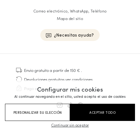
Correo electrónico, WhatsApp, Teléfono
Mapa del sitio
¿Necesitas ayuda?
HOMME
Zapatillas
Envio gratuito
a partir de 150 €
.
Cosido Goodyear
Devoluciones gratuitas
ver condiciones
Derbies y Richelieu
Configurar mis cookies
Pago seguro
Zapatos Richelieu Hombre
Al continuar navegando en el sitio, usted acepta el uso de cookies
Mocasines
Sandalias y Alpargatas
PERSONALIZAR SU ELECCIÓN
ACEPTAR TODO
Maletines Business
Zapatillas Blancas Hombre
Continuar sin aceptar
FEMME