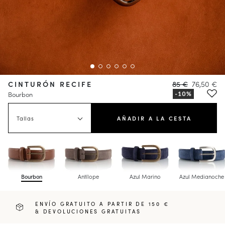
CINTURÓN RECIFE
85 €
76,50 €
Bourbon
Tallas
AÑADIR A LA CESTA
Bourbon
Antílope
Azul Marino
Azul Medianoche
ENVÍO GRATUITO A PARTIR DE 150 €
& DEVOLUCIONES GRATUITAS