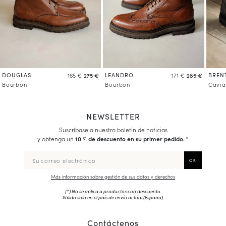
DOUGLAS
LEANDRO
BREN
165 €
275 €
171 €
285 €
Bourbon
Bourbon
Cavia
NEWSLETTER
Suscríbase a nuestro boletín de noticias
y obtenga un
10 % de descuento en su primer pedido.
.*
Más información sobre gestión de sus datos y derechos
(*) No se aplica a productos con descuento.
Válido solo en el país de envío actual (
España
).
Contáctenos