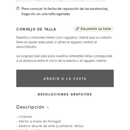
Para conocer la fecha de reposición de las existencias,
haga clic en una talla agotada.
CONSEJO DE TALLA
Encuentre su talla
Nuestros cinturones tienen cinco agujeros. Sabrá que su cinturón
tiene un ajuste adecuado si utiliza el agujero central al
abrochárselo.
La longitud indicada para nuestras diferentes tallas corresponde
a la distancia entre el inicio de la hebilla y el agujero central.
AÑADIR A LA CESTA
DEVOLUCIONES GRATUITAS
Descripción
- Cinturón
- Hecho a mano en Portugal
- Exterior de piel de ante (curtiduría: Italia)