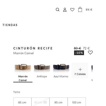
ES
|
€
TIENDAS
CINTURÓN RECIFE
80 €
72 €
Marrón Camel
7 Colores
Marrón
Antílope
Azul Marino
Azul
Camel
Medianoch
Talla
85 cm
90 cm
95 cm
100 cm