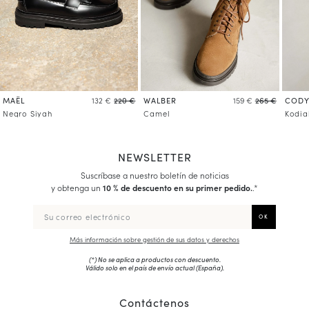
MAËL
WALBER
COD
132 €
220 €
159 €
265 €
Negro Siyah
Camel
Kodia
NEWSLETTER
Suscríbase a nuestro boletín de noticias
y obtenga un
10 % de descuento en su primer pedido.
.*
Más información sobre gestión de sus datos y derechos
(*) No se aplica a productos con descuento.
Válido solo en el país de envío actual (
España
).
Contáctenos