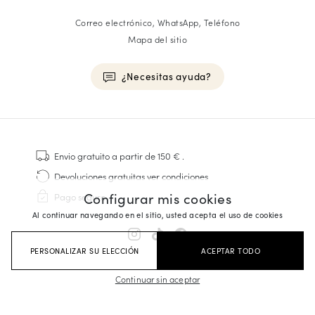
Correo electrónico, WhatsApp, Teléfono
Mapa del sitio
¿Necesitas ayuda?
HOMME
Zapatillas
Envio gratuito
a partir de 150 €
.
Cosido Goodyear
Devoluciones gratuitas
ver condiciones
Derbies y Richelieu
Configurar mis cookies
Pago seguro
Zapatos Richelieu Hombre
Al continuar navegando en el sitio, usted acepta el uso de cookies
Mocasines
Sandalias y Alpargatas
PERSONALIZAR SU ELECCIÓN
ACEPTAR TODO
Maletines Business
Zapatillas Blancas Hombre
Continuar sin aceptar
FEMME