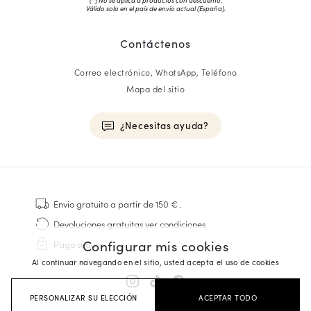
(*) No se aplica a productos con descuento.
Válido solo en el país de envío actual (
España
).
Contáctenos
Correo electrónico, WhatsApp, Teléfono
Mapa del sitio
¿Necesitas ayuda?
HOMME
Zapatillas
Envio gratuito
a partir de 150 €
.
Cosido Goodyear
Devoluciones gratuitas
ver condiciones
Derbies y Richelieu
Configurar mis cookies
Pago seguro
Zapatos Richelieu Hombre
Al continuar navegando en el sitio, usted acepta el uso de cookies
Mocasines
Sandalias y Alpargatas
PERSONALIZAR SU ELECCIÓN
ACEPTAR TODO
Maletines Business