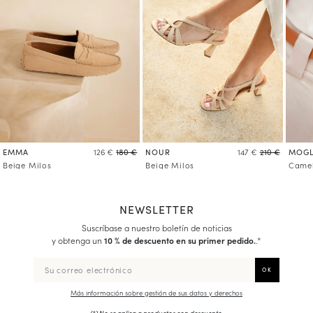
EMMA
NOUR
MOGL
126 €
180 €
147 €
210 €
Beige Milos
Beige Milos
Came
NEWSLETTER
Suscríbase a nuestro boletín de noticias
y obtenga un
10 % de descuento en su primer pedido.
.*
Más información sobre gestión de sus datos y derechos