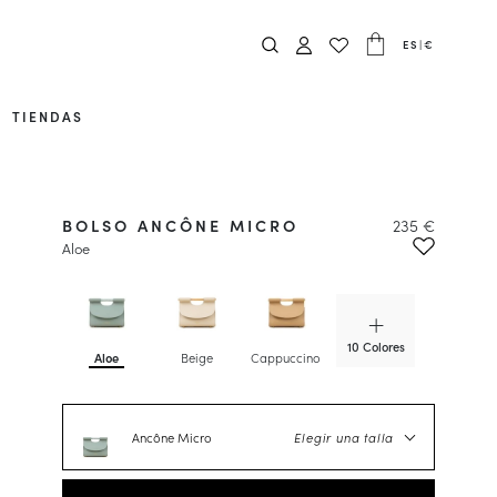
ES
|
€
TIENDAS
BOLSO ANCÔNE MICRO
235 €
Aloe
10 Colores
Aloe
Beige
Cappuccino
Caviar
Ancône Micro
Elegir una talla