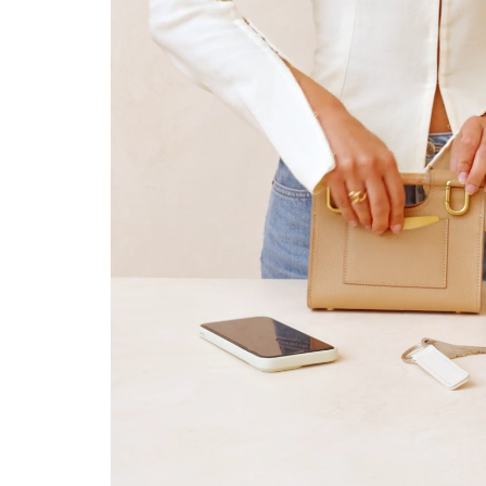
(*) No s
Válido solo
Más inform