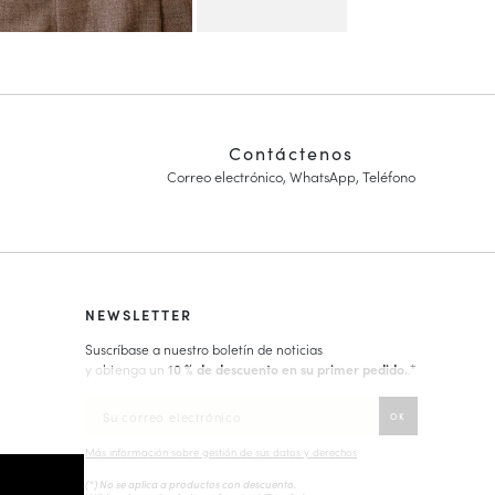
Contáctenos
Correo electrónico, WhatsApp, Teléfono
NEWSLETTER
Suscríbase a nuestro boletín de noticias
y obtenga un
10 % de descuento en su primer pedido.
.*
Más información sobre gestión de sus datos y derechos
(*) No se aplica a productos con descuento.