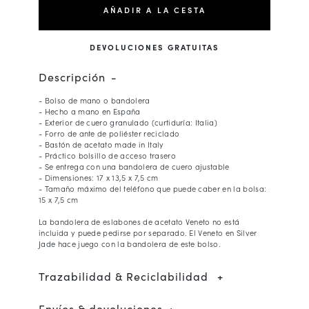
AÑADIR A LA CESTA
DEVOLUCIONES GRATUITAS
Descripción
- Bolso de mano o bandolera
- Hecho a mano en España
- Exterior de cuero granulado (curtiduría: Italia)
- Forro de ante de poliéster reciclado
- Bastón de acetato made in Italy
- Práctico bolsillo de acceso trasero
- Se entrega con una bandolera de cuero ajustable
- Dimensiones: 17 x 13,5 x 7,5 cm
- Tamaño máximo del teléfono que puede caber en la bolsa:
15 x 7,5 cm
La bandolera de eslabones de acetato Veneto no está
incluida y puede pedirse por separado. El Veneto en Silver
Jade hace juego con la bandolera de este bolso.
Trazabilidad & Reciclabilidad
Envíos & devoluciones