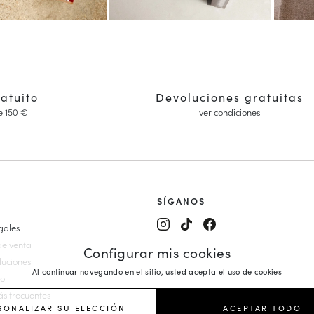
ratuito
Devoluciones gratuitas
e 150 €
ver condiciones
SÍGANOS
gales
alón y Mary Janes
de venta
Configurar mis cookies
es Mujer
luciones
Al continuar navegando en el sitio, usted acepta el uso de cookies
on cuña
io
ujer
s frecuentes
r
SONALIZAR SU ELECCIÓN
ACEPTAR TODO