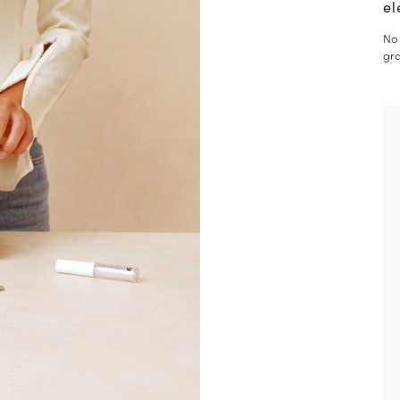
el
e aplica a productos con descuento.
 en el país de envío actual (
España
).
No 
gra
ación sobre gestión de sus datos y derechos