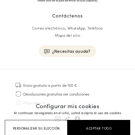
Válido solo en el país de envío actual (
España
).
Contáctenos
Correo electrónico, WhatsApp, Teléfono
Mapa del sitio
¿Necesitas ayuda?
HOMME
Zapatillas
Envio gratuito
a partir de 150 €
.
Cosido Goodyear
Devoluciones gratuitas
ver condiciones
Derbies y Richelieu
Pago seguro
Configurar mis cookies
Zapatos Richelieu Hombre
Mocasines
Al continuar navegando en el sitio, usted acepta el uso de cookies
Sandalias y Alpargatas
Maletines Business
PERSONALIZAR SU ELECCIÓN
ACEPTAR TODO
Zapatillas Blancas Hombre