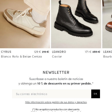
CYRUS
LEANDRO
LEAN
129 €
215 €
171 €
285 €
Blanco Roto & Beige Ceniza
Caviar
Bour
NEWSLETTER
Suscríbase a nuestro boletín de noticias
y obtenga un
10 % de descuento en su primer pedido.
.*
Más información sobre gestión de sus datos y derechos
(*) No se aplica a productos con descuento.