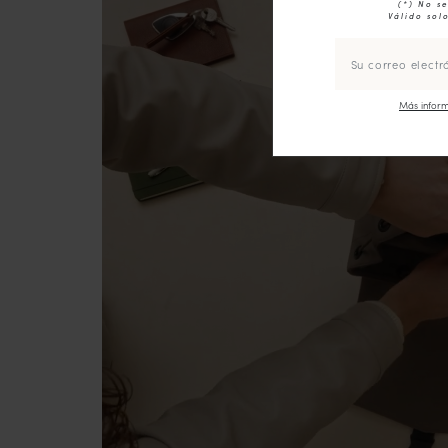
(*) No s
Válido solo
Más inform