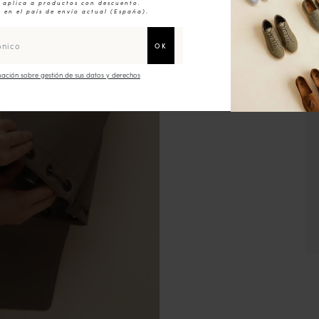
e aplica a productos con descuento.
 en el país de envío actual (
España
).
ación sobre gestión de sus datos y derechos