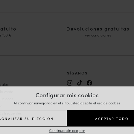
ratuito
Devoluciones gratuitas
e 150 €
ver condiciones
SÍGANOS
gales
alón y Mary Janes
de venta
Configurar mis cookies
es Mujer
luciones
Al continuar navegando en el sitio, usted acepta el uso de cookies
on cuña
io
ujer
s frecuentes
r
SONALIZAR SU ELECCIÓN
ACEPTAR TODO
n Plataforma Mujer
Continuar sin aceptar
anas