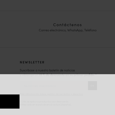
Contáctenos
Correo electrónico, WhatsApp, Teléfono
NEWSLETTER
Suscríbase a nuestro boletín de noticias
y obtenga un
10 % de descuento en su primer pedido.
.*
Más información sobre gestión de sus datos y derechos
(*) No se aplica a productos con descuento.
Válido solo en el país de envío actual (
España
).