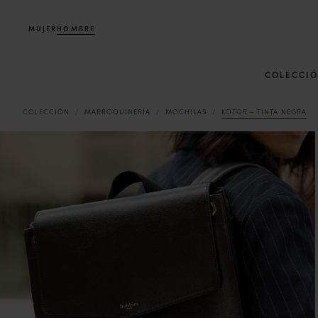
MUJER
HOMBRE
COLECCI
COLECCIÓN
MARROQUINERÍA
MOCHILAS
KOTOR - TINTA NEGRA