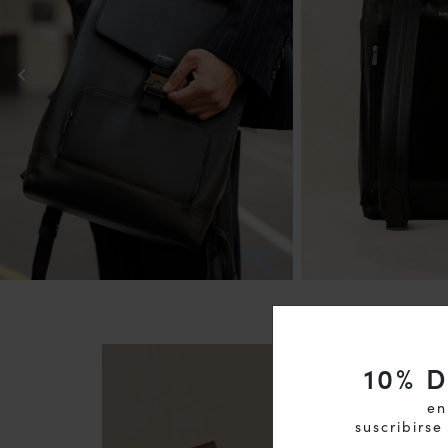
chevron_left
10
% 
en
suscribirse