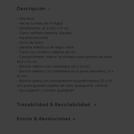
Descripción
- Mochilas
- Hecho a mano en Portugal
- Dimensiones: 42 x 29,5 x 12 cm
- Cuero saffiano (tenería: España)
- Espalda de malla
- Forro de nylon
- Detalles metálicos en negro mate
- Cierre con cordón y hebilla de clic
- Compartimento interior acolchado para portátil de hasta
35,5 x 25 cm
- Bolsillo interior con cremallera (25 x 13 cm)
- Bolsillo exterior con cremallera en la parte delantera (21 x
12 cm)
- Bolsillo plano con cremallera en la parte trasera (23 x 23
cm) para guardar objetos de valor (pasaporte, cartera)
- Asa superior y correas ajustables"
Trazabilidad & Reciclabilidad
Envíos & devoluciones