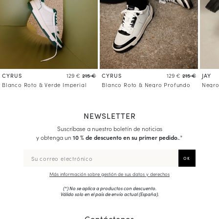
CYRUS
CYRUS
JAY
129 €
215 €
129 €
215 €
Blanco Roto & Verde Imperial
Blanco Roto & Negro Profundo
Negro
NEWSLETTER
Suscríbase a nuestro boletín de noticias
y obtenga un
10 % de descuento en su primer pedido.
.*
Más información sobre gestión de sus datos y derechos
(*) No se aplica a productos con descuento.
Válido solo en el país de envío actual (
España
).
Contáctenos