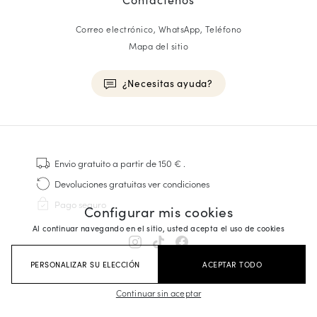
Correo electrónico, WhatsApp, Teléfono
Mapa del sitio
¿Necesitas ayuda?
HOMME
Zapatillas
Envio gratuito
a partir de 150 €
.
Cosido Goodyear
Devoluciones gratuitas
ver condiciones
Derbies y Richelieu
Pago seguro
Configurar mis cookies
Zapatos Richelieu Hombre
Mocasines
Al continuar navegando en el sitio, usted acepta el uso de cookies
Sandalias y Alpargatas
Maletines Business
PERSONALIZAR SU ELECCIÓN
ACEPTAR TODO
Zapatillas Blancas Hombre
Continuar sin aceptar