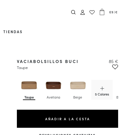
ES
|
€
TIENDAS
VACIABOLSILLOS BUCI
85 €
Taupe
5 Colores
Taupe
Avellana
Beige
Bleu Calyps
AÑADIR A LA CESTA
DEVOLUCIONES GRATUITAS