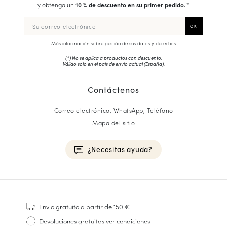
y obtenga un
10 % de descuento en su primer pedido.
.*
Más información sobre gestión de sus datos y derechos
(*) No se aplica a productos con descuento.
Válido solo en el país de envío actual (
España
).
Contáctenos
Correo electrónico, WhatsApp, Teléfono
Mapa del sitio
¿Necesitas ayuda?
HOMME
Zapatillas
Envio gratuito
a partir de 150 €
.
Cosido Goodyear
Devoluciones gratuitas
ver condiciones