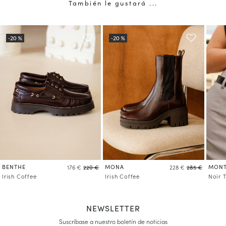
También le gustará ...
BENTHE
MONA
MONT
176 €
220 €
228 €
285 €
Irish Coffee
Irish Coffee
Noir 
NEWSLETTER
Suscríbase a nuestro boletín de noticias