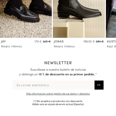
JAY
JONAS
AUST
176 €
220 €
199,50 €
285 €
Negro Intenso
Negro Intenso
Azul 
NEWSLETTER
Suscríbase a nuestro boletín de noticias
y obtenga un
10 % de descuento en su primer pedido.
.*
Más información sobre gestión de sus datos y derechos
(*) No se aplica a productos con descuento.
Válido solo en el país de envío actual (
España
).