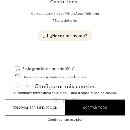
Contáctenos
Correo electrónico, WhatsApp, Teléfono
Mapa del sitio
¿Necesitas ayuda?
HOMME
Zapatillas
Envio gratuito
a partir de 150 €
.
Cosido Goodyear
Devoluciones gratuitas
ver condiciones
Derbies y Richelieu
Configurar mis cookies
Pago seguro
Zapatos Richelieu Hombre
Al continuar navegando en el sitio, usted acepta el uso de cookies
Mocasines
Sandalias y Alpargatas
PERSONALIZAR SU ELECCIÓN
ACEPTAR TODO
Maletines Business
Zapatillas Blancas Hombre
Continuar sin aceptar