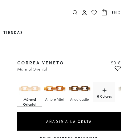
ES
|
€
TIENDAS
CORREA VENETO
90 €
Mármol Oriental
6 Colores
Mármol
Ambre Miel
Andalousite
Cipollino
Oriental
AÑADIR A LA CESTA
DEVOLUCIONES GRATUITAS