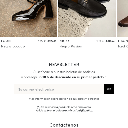
LOUISE
NICKY
LISO
135 €
225 €
132 €
220 €
Negro Lacado
Negro Pasión
Iced 
NEWSLETTER
Suscríbase a nuestro boletín de noticias
y obtenga un
10 % de descuento en su primer pedido.
.*
Más información sobre gestión de sus datos y derechos
(*) No se aplica a productos con descuento.
Válido solo en el país de envío actual (
España
).
Contáctenos