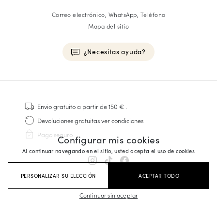
Correo electrónico, WhatsApp, Teléfono
Mapa del sitio
¿Necesitas ayuda?
HOMME
Zapatillas
Envio gratuito
a partir de 150 €
.
Cosido Goodyear
Devoluciones gratuitas
ver condiciones
Derbies y Richelieu
Pago seguro
Configurar mis cookies
Zapatos Richelieu Hombre
Mocasines
Al continuar navegando en el sitio, usted acepta el uso de cookies
Sandalias y Alpargatas
Maletines Business
PERSONALIZAR SU ELECCIÓN
ACEPTAR TODO
Zapatillas Blancas Hombre
Continuar sin aceptar
FEMME