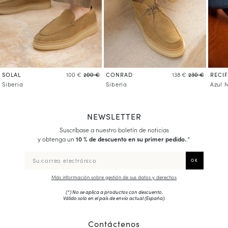
SOLAL
CONRAD
RECIF
100 €
200 €
138 €
230 €
Siberia
Siberia
Azul 
NEWSLETTER
Suscríbase a nuestro boletín de noticias
y obtenga un
10 % de descuento en su primer pedido.
.*
Más información sobre gestión de sus datos y derechos
(*) No se aplica a productos con descuento.
Válido solo en el país de envío actual (
España
).
Contáctenos