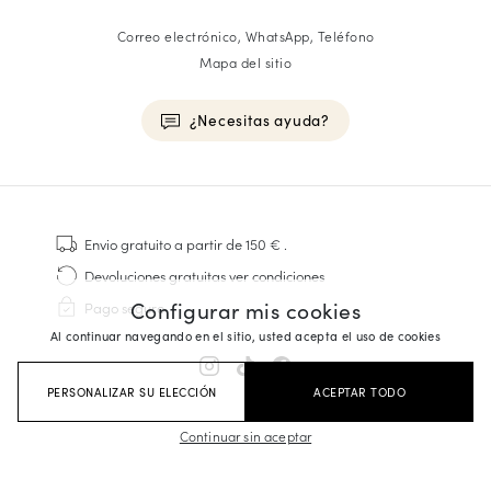
Correo electrónico, WhatsApp, Teléfono
Mapa del sitio
¿Necesitas ayuda?
HOMME
Zapatillas
Envio gratuito
a partir de 150 €
.
Cosido Goodyear
Devoluciones gratuitas
ver condiciones
Derbies y Richelieu
Configurar mis cookies
Pago seguro
Zapatos Richelieu Hombre
Al continuar navegando en el sitio, usted acepta el uso de cookies
Mocasines
Sandalias y Alpargatas
PERSONALIZAR SU ELECCIÓN
ACEPTAR TODO
Maletines Business
Zapatillas Blancas Hombre
Continuar sin aceptar
FEMME