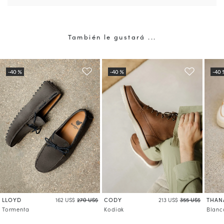
También le gustará ...
LLOYD
CODY
THAN
162 US$
270 US$
213 US$
355 US$
Tormenta
Kodiak
Blanc