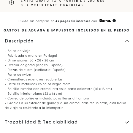
ENVÍO GRATUITO A PARTIR DE 200 US$
& DEVOLUCIONES GRATUITAS
Divida sus compras en
4x pagos sin intereses
con
info
GASTOS DE ADUANA E IMPUESTOS INCLUIDOS EN EL PEDIDO
Descripción
- Bolsa de viaje
- Fabricada a mano en Portugal
- Dimensiones: 50 x 26 x 26 cm
- Exterior de goma (origen: España)
- Piezas de cuero (curtiduría: España)
- Forro de nylon
- Cremalleras exteriores recubiertas
- Detalles metálicos en color negro mate
- Bolsillo exterior con cremallera en la parte delantera (16 x 16 cm)
- Bolsillo interior plano (22 x 14 cm)
- Correa de poliéster incluida para llevar al hombro
- Gracias a su exterior de goma y a sus cremalleras recubiertas, esta bolsa
de viaje es resistente a la intemperie
Trazabilidad & Reciclabilidad