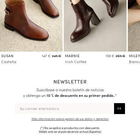
SUSAN
MARNIE
MILE
147 €
245 €
159 €
265 €
Castaña
Irish Coffee
Blanc
NEWSLETTER
Suscríbase a nuestro boletín de noticias
y obtenga un
10 % de descuento en su primer pedido.
.*
Más información sobre gestión de sus datos y derechos
(*) No se aplica a productos con descuento.
Válido solo en el país de envío actual (
España
).