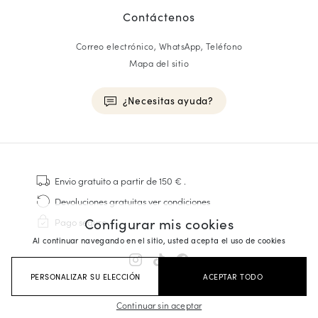
Contáctenos
Correo electrónico, WhatsApp, Teléfono
Mapa del sitio
¿Necesitas ayuda?
HOMME
Zapatillas
Envio gratuito
a partir de 150 €
.
Cosido Goodyear
Devoluciones gratuitas
ver condiciones
Derbies y Richelieu
Configurar mis cookies
Pago seguro
Zapatos Richelieu Hombre
Al continuar navegando en el sitio, usted acepta el uso de cookies
Mocasines
Sandalias y Alpargatas
PERSONALIZAR SU ELECCIÓN
ACEPTAR TODO
Maletines Business
Zapatillas Blancas Hombre
Continuar sin aceptar