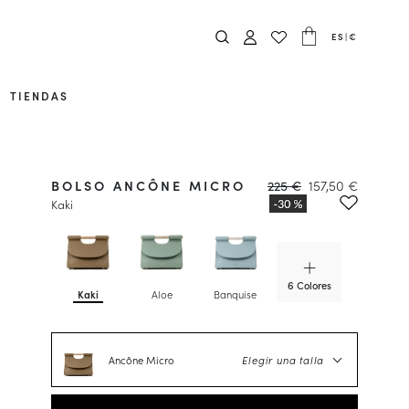
ES
|
€
TIENDAS
BOLSO ANCÔNE MICRO
225 €
157,50 €
Kaki
6 Colores
Kaki
Aloe
Banquise
Dulce de
Leche
Ancône Micro
Elegir una talla