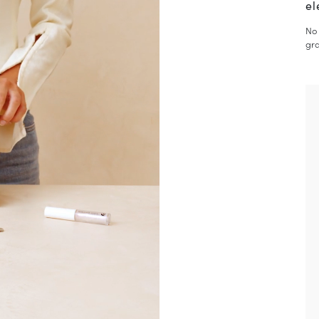
el
e aplica a productos con descuento.
 en el país de envío actual (
España
).
No 
gra
ación sobre gestión de sus datos y derechos