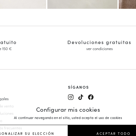
ratuito
Devoluciones gratuitas
e 150 €
ver condiciones
SÍGANOS
gales
alón y Mary Janes
de venta
Configurar mis cookies
es Mujer
luciones
Al continuar navegando en el sitio, usted acepta el uso de cookies
on cuña
io
ujer
s frecuentes
r
SONALIZAR SU ELECCIÓN
ACEPTAR TODO