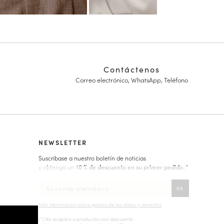
Contáctenos
Correo electrónico, WhatsApp, Teléfono
NEWSLETTER
Suscríbase a nuestro boletín de noticias
y obtenga un
10 % de descuento en su primer pedido.
.*
Más información sobre gestión de sus datos y derechos
(*) No se aplica a productos con descuento.