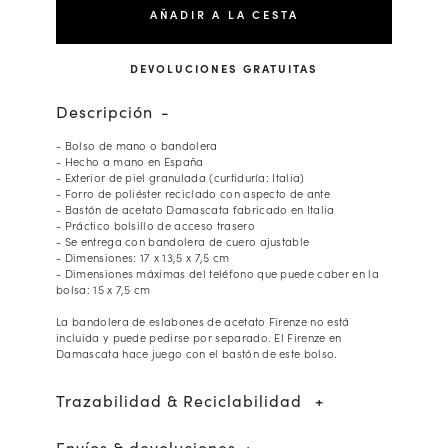
AÑADIR A LA CESTA
DEVOLUCIONES GRATUITAS
Descripción
- Bolso de mano o bandolera
- Hecho a mano en España
- Exterior de piel granulada (curtiduría: Italia)
- Forro de poliéster reciclado con aspecto de ante
- Bastón de acetato Damascata fabricado en Italia
- Práctico bolsillo de acceso trasero
- Se entrega con bandolera de cuero ajustable
- Dimensiones: 17 x 13,5 x 7,5 cm
- Dimensiones máximas del teléfono que puede caber en la
bolsa: 15 x 7,5 cm
La bandolera de eslabones de acetato Firenze no está
incluida y puede pedirse por separado. El Firenze en
Damascata hace juego con el bastón de este bolso.
Trazabilidad & Reciclabilidad
Envíos & devoluciones