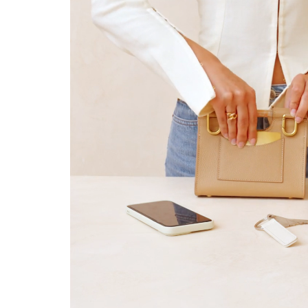
(*) No s
Válido solo
Más inform