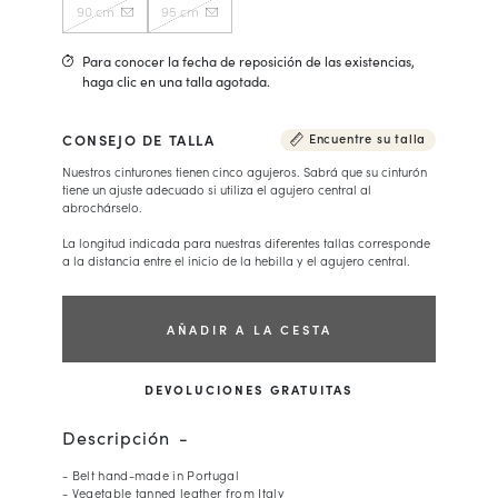
90 cm
95 cm
Para conocer la fecha de reposición de las existencias,
haga clic en una talla agotada.
CONSEJO DE TALLA
Encuentre su talla
Nuestros cinturones tienen cinco agujeros. Sabrá que su cinturón
tiene un ajuste adecuado si utiliza el agujero central al
abrochárselo.
La longitud indicada para nuestras diferentes tallas corresponde
a la distancia entre el inicio de la hebilla y el agujero central.
AÑADIR A LA CESTA
DEVOLUCIONES GRATUITAS
Descripción
- Belt hand-made in Portugal
- Vegetable tanned leather from Italy