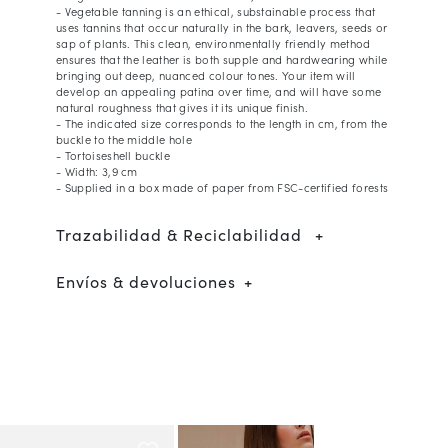
- Vegetable tanning is an ethical, substainable process that
uses tannins that occur naturally in the bark, leavers, seeds or
sap of plants. This clean, environmentally friendly method
ensures that the leather is both supple and hardwearing while
bringing out deep, nuanced colour tones. Your item will
develop an appealing patina over time, and will have some
natural roughness that gives it its unique finish.
- The indicated size corresponds to the length in cm, from the
buckle to the middle hole
- Tortoiseshell buckle
- Width: 3,9 cm
- Supplied in a box made of paper from FSC-certified forests
Trazabilidad & Reciclabilidad
Envíos & devoluciones