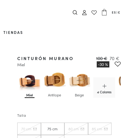
ES
|
€
TIENDAS
CINTURÓN MURANO
100 €
70 €
Miel
4 Colores
Miel
Antílope
Beige
Camel
Talla
70 cm
75 cm
80 cm
85 cm