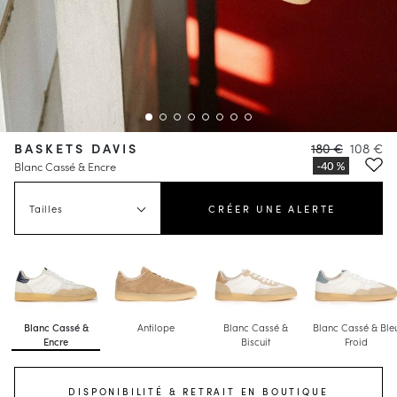
BASKETS DAVIS
180 €
108 €
Blanc Cassé & Encre
Tailles
CRÉER UNE ALERTE
Blanc Cassé &
Antilope
Blanc Cassé &
Blanc Cassé & Ble
Encre
Biscuit
Froid
DISPONIBILITÉ & RETRAIT EN BOUTIQUE