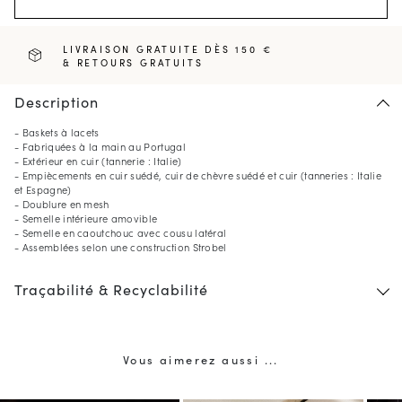
LIVRAISON GRATUITE DÈS 150 €
& RETOURS GRATUITS
Description
- Baskets à lacets
- Fabriquées à la main au Portugal
- Extérieur en cuir (tannerie : Italie)
- Empiècements en cuir suédé, cuir de chèvre suédé et cuir (tanneries : Italie
et Espagne)
- Doublure en mesh
- Semelle intérieure amovible
- Semelle en caoutchouc avec cousu latéral
- Assemblées selon une construction Strobel
Traçabilité & Recyclabilité
Vous aimerez aussi ...