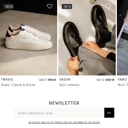
TRAVIS
VADIM
FARO
148 €
185 €
140 €
200 €
Blanc Cassé & Encre
Noir Intense
Noir 
NEWSLETTER
En savoir plus sur la gestion de vos données et vos droits