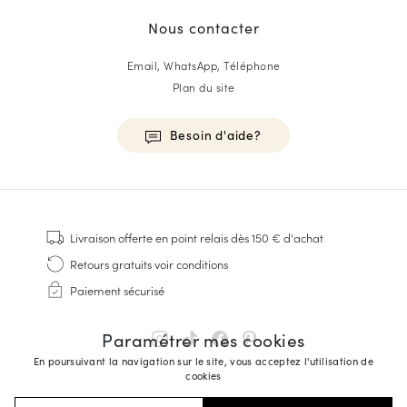
Nous contacter
Email, WhatsApp, Téléphone
Plan du site
Besoin d'aide?
HOMME
Baskets
Livraison offerte
en point relais dès 150 € d'achat
Cousu Goodyear
Retours gratuits
voir conditions
Derbies & Richelieu
Paiement sécurisé
Richelieus Homme
Mocassins
Paramétrer mes cookies
Sandales & Espadrilles
En poursuivant la navigation sur le site, vous acceptez l'utilisation de
Sacoches Business
cookies
Baskets Blanches Homme