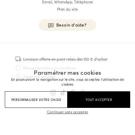
Email, WhatsApp, Téléphone
Plan du site
Besoin d'aide?
HOMME
Baskets
Livraison offerte
en point relais dès 150 € d'achat
Cousu Goodyear
Retours gratuits
voir conditions
Paramétrer mes cookies
Derbies & Richelieu
Paiement sécurisé
Richelieus Homme
En poursuivant la navigation sur le site, vous acceptez l'utilisation de
cookies
Mocassins
Sandales & Espadrilles
PERSONNALISER VOTRE CHOIX
TOUT ACCEPTER
Sacoches Business
Baskets Blanches Homme
Continuer sans accepter
FEMME