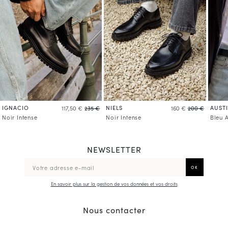
IGNACIO
NIELS
AUST
117,50 €
235 €
160 €
200 €
Noir Intense
Noir Intense
Bleu 
NEWSLETTER
En savoir plus sur la gestion de vos données et vos droits
Nous contacter