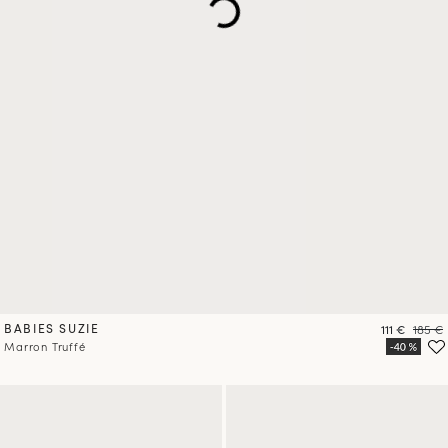
BABIES SUZIE
Prix
Prix
111 €
185 €
Marron Truffé