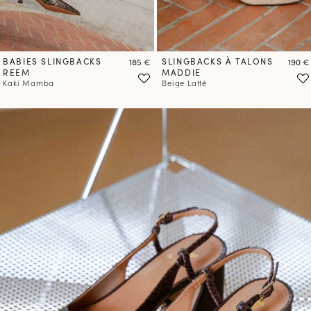
BABIES SLINGBACKS
Prix
SLINGBACKS À TALONS
Prix
185 €
190 €
REEM
MADDIE
Kaki Mamba
Beige Latté