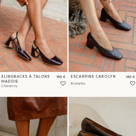
PRÉCOMMANDER
PRÉCOMMANDER
SLINGBACKS À TALONS
Prix
ESCARPINS CAROLYN
Prix
190 €
180 €
MADDIE
Ristretto
Cheverny