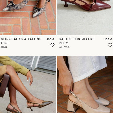
SLINGBACKS À TALONS
Prix
BABIES SLINGBACKS
Prix
180 €
185 €
GIGI
REEM
Boa
Griotte
PRÉCOMMANDER
PRÉCOMMANDER