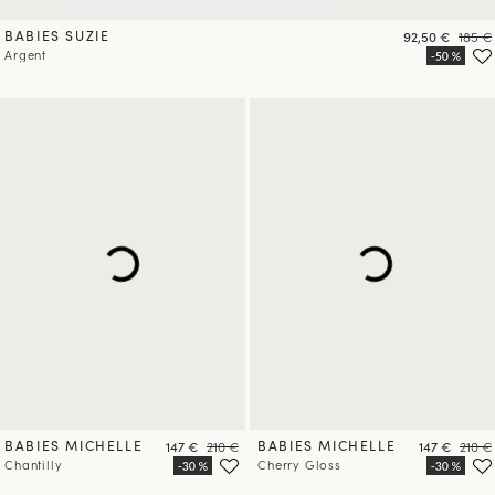
BABIES SUZIE
Prix
Prix
92,50 €
185 €
Argent
BABIES MICHELLE
Prix
Prix
BABIES MICHELLE
Prix
Prix
147 €
210 €
147 €
210 €
Chantilly
Cherry Gloss