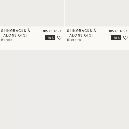
SLINGBACKS À
Prix
Prix
SLINGBACKS À
Prix
Prix
105 €
175 €
105 €
175 €
TALONS GIGI
TALONS GIGI
Barolo
Ristretto