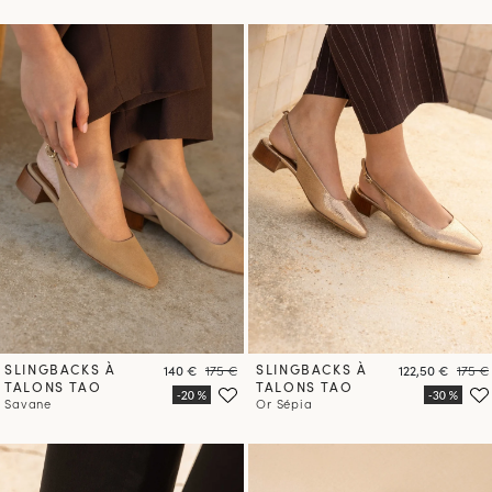
SLINGBACKS À
Prix
Prix
SLINGBACKS À
Prix
Prix
140 €
175 €
122,50 €
175 €
TALONS TAO
TALONS TAO
Savane
Or Sépia