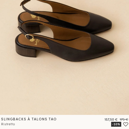
SLINGBACKS À TALONS TAO
Prix
Prix
157,50 €
175 €
Ristretto