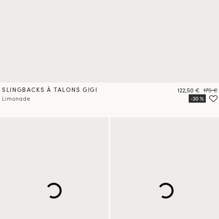
SLINGBACKS À TALONS GIGI
Prix
Prix
122,50 €
175 €
Limonade