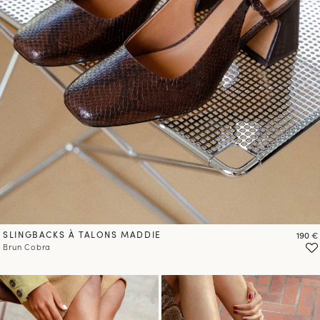
PRÉCOMMANDER
SLINGBACKS À TALONS MADDIE
Prix
190 €
Brun Cobra