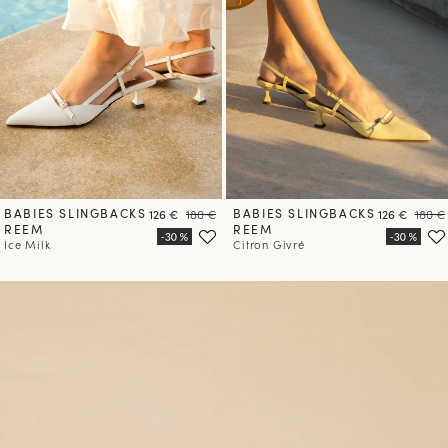
BABIES SLINGBACKS
Prix
Prix
BABIES SLINGBACKS
Prix
Prix
126 €
180 €
126 €
180 €
REEM
REEM
Ice Milk
Citron Givré