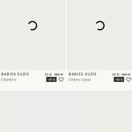
BABIES SUZIE
Prix
Prix
BABIES SUZIE
Prix
Prix
111 €
185 €
111 €
185 €
Chantilly
Cherry Gloss