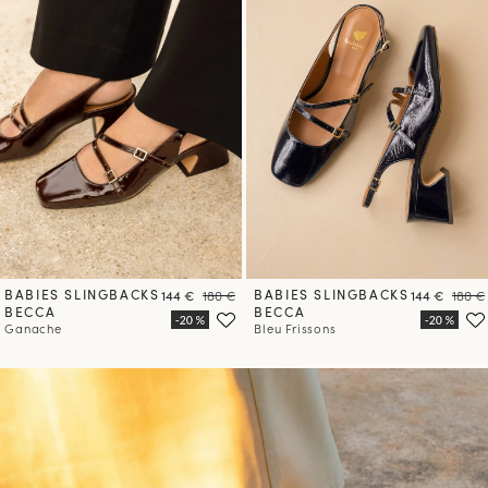
BABIES SLINGBACKS
Prix
Prix
BABIES SLINGBACKS
Prix
Prix
144 €
180 €
144 €
180 €
BECCA
BECCA
Ganache
Bleu Frissons