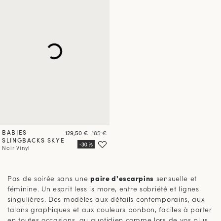
BABIES
Prix
Prix
129,50 €
185 €
SLINGBACKS SKYE
Noir Vinyl
2
3
Pas de soirée sans une
paire d'escarpins
sensuelle et
féminine. Un esprit less is more, entre sobriété et lignes
singulières. Des modèles aux détails contemporains, aux
talons graphiques et aux couleurs bonbon, faciles à porter
en toutes occasions, au quotidien comme lors de vos plus