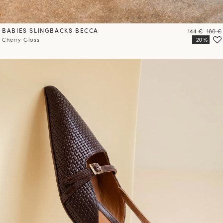
BABIES SLINGBACKS BECCA
Prix
Prix
144 €
180 €
Cherry Gloss