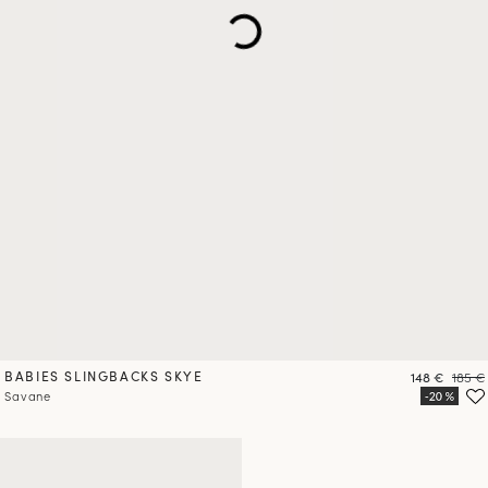
BABIES SLINGBACKS SKYE
Prix
Prix
148 €
185 €
Savane