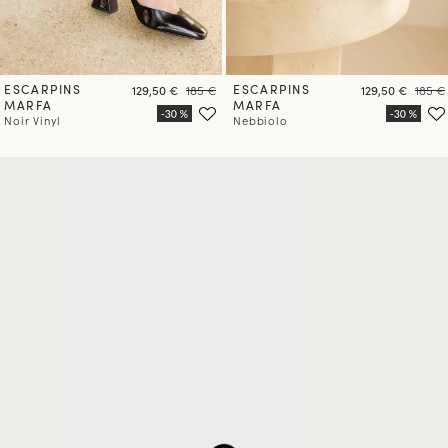
ESCARPINS
Prix
Prix
ESCARPINS
Prix
Prix
129,50 €
185 €
129,50 €
185 €
MARFA
MARFA
Noir Vinyl
Nebbiolo