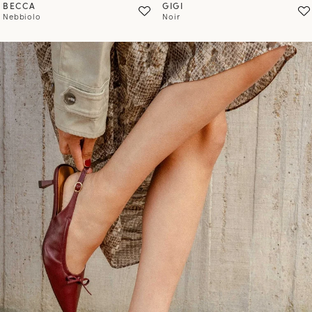
BECCA
GIGI
Nebbiolo
Noir