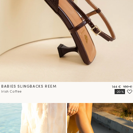
BABIES SLINGBACKS REEM
Prix
Prix
144 €
180 €
Irish Coffee