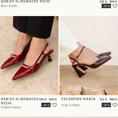
BABIES SLINGBACKS REEM
Prix
Prix
126 €
180 €
Noir Siyah
BABIES SLINGBACKS
Prix
Prix
ESCARPINS MARFA
Prix
Prix
108 €
180 €
152 €
190 €
REEM
Irish Coffee
Cherry Gloss