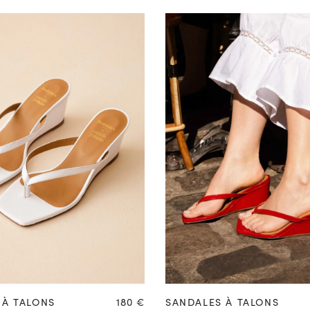
37
38
39
40
41
42
35
36
37
38
39
40
Prix
 À TALONS
180 €
SANDALES À TALONS