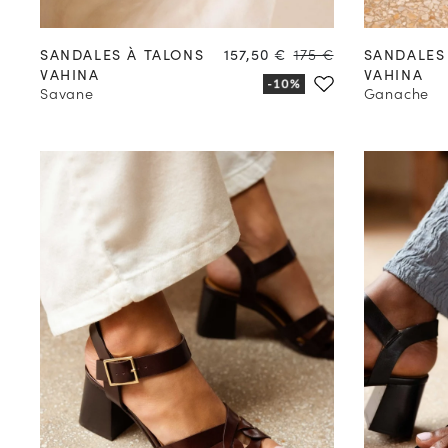
35
36
37
38
39
40
41
42
35
36
Prix
Prix
SANDALES À TALONS
157,50 €
175 €
SANDALES
VAHINA
VAHINA
Savane
Ganache