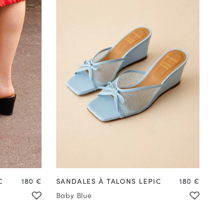
41
42
Créer une Alerte
Prix
Prix
C
180 €
SANDALES À TALONS LEPIC
180 €
Baby Blue