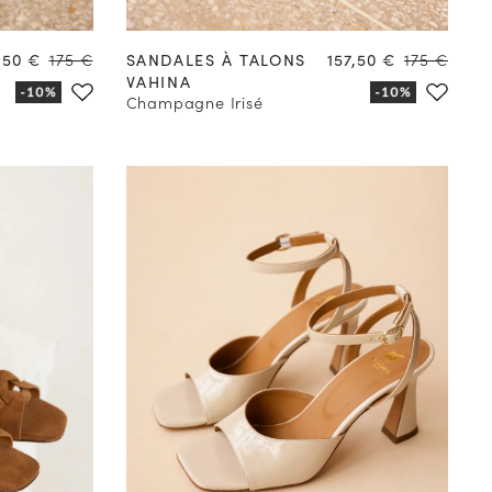
41
42
35
36
37
38
39
40
41
42
x
Prix
Prix
Prix
,50 €
175 €
SANDALES À TALONS
157,50 €
175 €
VAHINA
Champagne Irisé