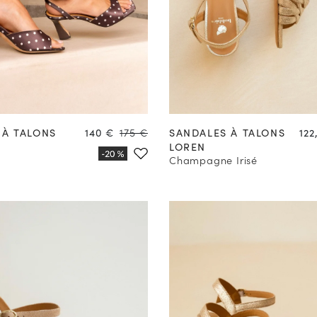
37
38
39
40
41
42
35
36
37
38
39
40
Prix
Prix
Pri
 À TALONS
140 €
175 €
SANDALES À TALONS
122
LOREN
Champagne Irisé