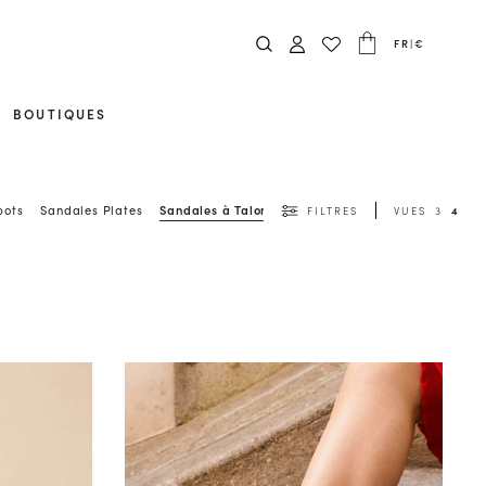
FR
|
€
BOUTIQUES
bots
Sandales Plates
Sandales à Talons
Voir Tout
FILTRES
VUES
3
4