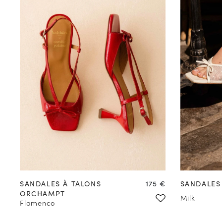
35
36
37
38
39
40
41
42
35
36
Prix
SANDALES À TALONS
175 €
SANDALES 
ORCHAMPT
Milk
Flamenco