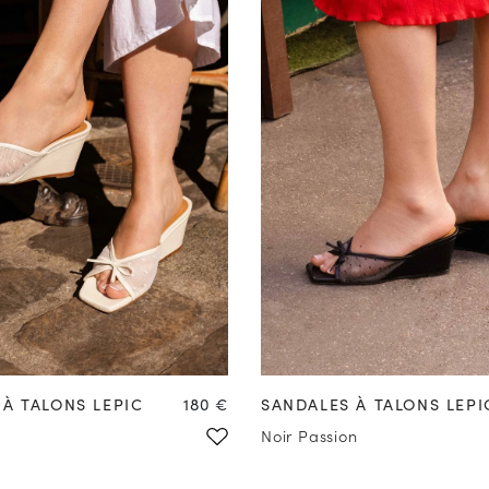
37
38
39
40
41
42
35
36
37
38
39
40
Prix
À TALONS LEPIC
180 €
SANDALES À TALONS LEPI
Noir Passion