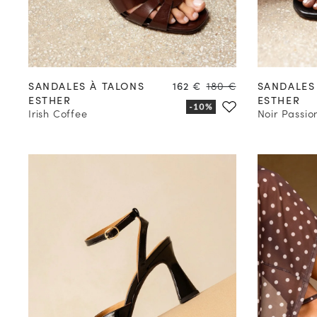
35
36
37
38
39
40
41
42
Prix
Prix
SANDALES À TALONS
162 €
180 €
SANDALES
ESTHER
ESTHER
Irish Coffee
Noir Passio