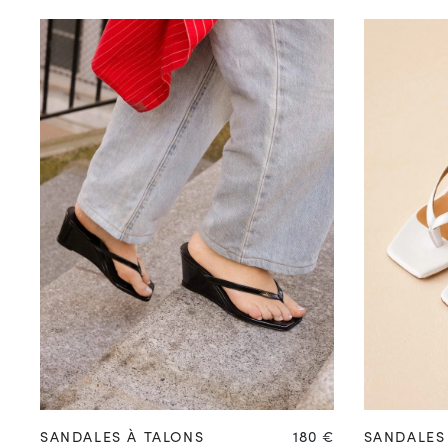
35
36
37
38
39
40
41
42
35
36
Prix
SANDALES À TALONS
180 €
SANDALES