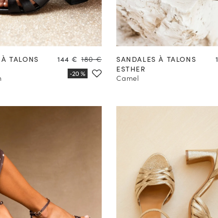
35
36
37
38
39
40
Créer une Alerte
Prix
Prix
 À TALONS
144 €
180 €
SANDALES À TALONS
ESTHER
n
Camel