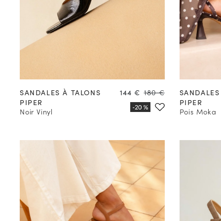
35
36
37
38
39
40
41
42
35
36
Prix
Prix
SANDALES À TALONS
144 €
180 €
SANDALES
PIPER
PIPER
Noir Vinyl
Pois Moka