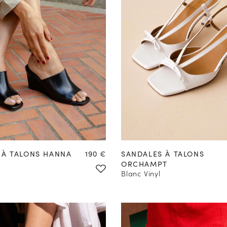
PRÉCOMMANDER
35
36
37
38
39
40
Prix
 À TALONS HANNA
190 €
SANDALES À TALONS
ORCHAMPT
Blanc Vinyl