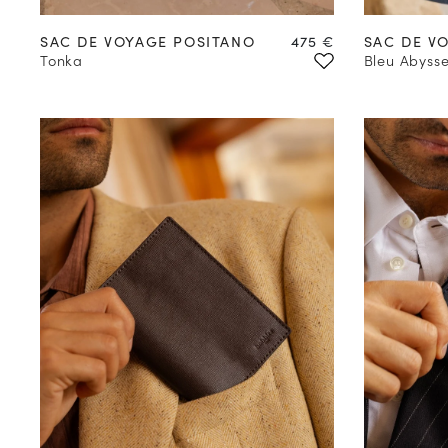
Prix
SAC DE VOYAGE POSITANO
475 €
SAC DE V
Tonka
Bleu Abyss