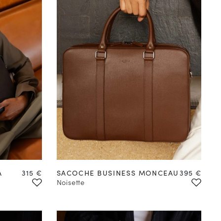
Prix
Prix
A
315 €
SACOCHE BUSINESS MONCEAU
395 €
Noisette