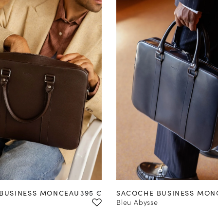
Prix
BUSINESS MONCEAU
395 €
SACOCHE BUSINESS MON
Bleu Abysse