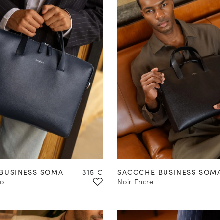
Créer une Alerte
Prix
BUSINESS SOMA
315 €
SACOCHE BUSINESS SOM
so
Noir Encre