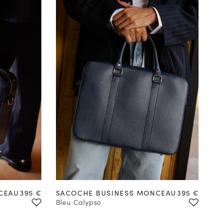
Prix
Prix
CEAU
395 €
SACOCHE BUSINESS MONCEAU
395 €
Bleu Calypso