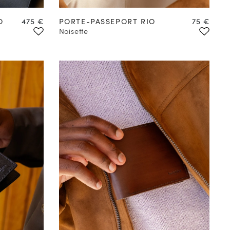
Prix
Prix
O
475 €
PORTE-PASSEPORT RIO
75 €
Noisette