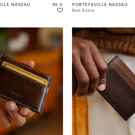
Prix
ILLE NASSAU
95 €
PORTEFEUILLE NASSAU
e
Noir Encre