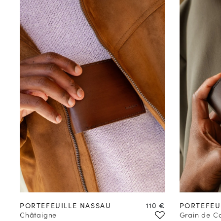
Prix
PORTEFEUILLE NASSAU
110 €
PORTEFEU
Châtaigne
Grain de C