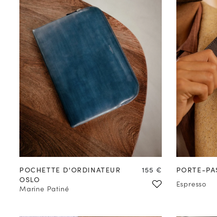
Prix
POCHETTE D'ORDINATEUR
155 €
PORTE-PA
OSLO
Espresso
Marine Patiné