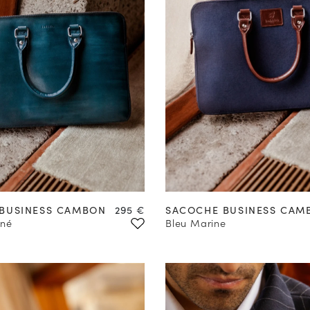
Prix
BUSINESS CAMBON
295 €
SACOCHE BUSINESS CAM
iné
Bleu Marine