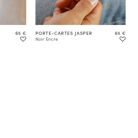
Prix
Prix
65 €
PORTE-CARTES JASPER
65 €
Noir Encre