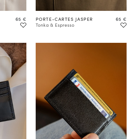
Prix
Prix
65 €
PORTE-CARTES JASPER
65 €
Tonka & Espresso