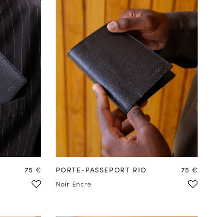
Prix
Prix
75 €
PORTE-PASSEPORT RIO
75 €
Noir Encre