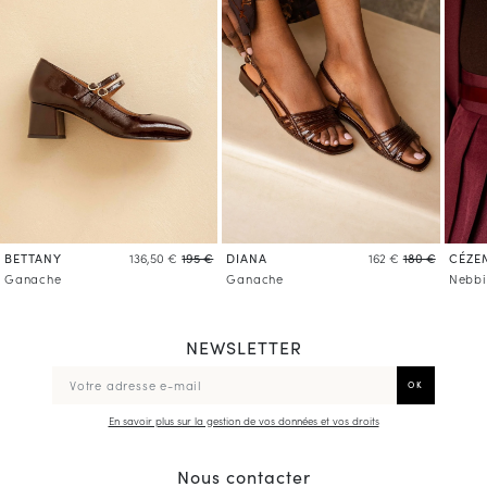
BETTANY
DIANA
CÉZE
136,50 €
195 €
162 €
180 €
Ganache
Ganache
Nebbi
NEWSLETTER
En savoir plus sur la gestion de vos données et vos droits
Nous contacter