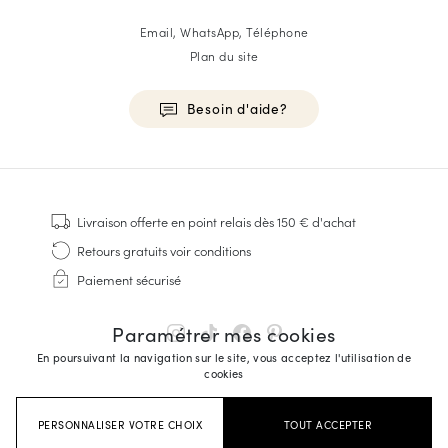
Email, WhatsApp, Téléphone
Plan du site
Besoin d'aide?
HOMME
Baskets
Livraison offerte
en point relais dès 150 € d'achat
Cousu Goodyear
Retours gratuits
voir conditions
Derbies & Richelieu
Paiement sécurisé
Richelieus Homme
Mocassins
Paramétrer mes cookies
Sandales & Espadrilles
En poursuivant la navigation sur le site, vous acceptez l'utilisation de
Sacoches Business
cookies
Baskets Blanches Homme
PERSONNALISER VOTRE CHOIX
TOUT ACCEPTER
FEMME